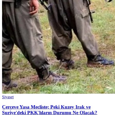
Siyaset
Çerçeve Yasa Mecliste; Peki Kuzey Irak ve
Suriye'deki PKK'lıların Durumu Ne Olacak?