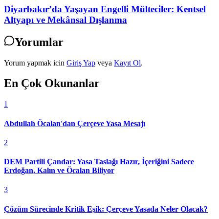
Diyarbakır’da Yaşayan Engelli Mülteciler: Kentsel
Altyapı ve Mekânsal Dışlanma
Yorumlar
Yorum yapmak icin
Giriş Yap
veya
Kayıt Ol
.
En Çok Okunanlar
1
Abdullah Öcalan'dan Çerçeve Yasa Mesajı
2
DEM Partili Çandar: Yasa Taslağı Hazır, İçeriğini Sadece
Erdoğan, Kalın ve Öcalan Biliyor
3
Çözüm Sürecinde Kritik Eşik: Çerçeve Yasada Neler Olacak?