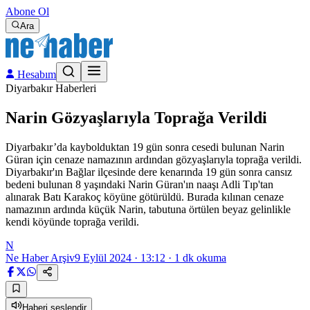
Abone Ol
Ara
Hesabım
Diyarbakır Haberleri
Narin Gözyaşlarıyla Toprağa Verildi
Diyarbakır’da kaybolduktan 19 gün sonra cesedi bulunan Narin
Güran için cenaze namazının ardından gözyaşlarıyla toprağa verildi.
Diyarbakır'ın Bağlar ilçesinde dere kenarında 19 gün sonra cansız
bedeni bulunan 8 yaşındaki Narin Güran'ın naaşı Adli Tıp'tan
alınarak Batı Karakoç köyüne götürüldü. Burada kılınan cenaze
namazının ardında küçük Narin, tabutuna örtülen beyaz gelinlikle
kendi köyünde toprağa verildi.
N
Ne Haber Arşiv
9 Eylül 2024 · 13:12
·
1
dk okuma
Haberi seslendir