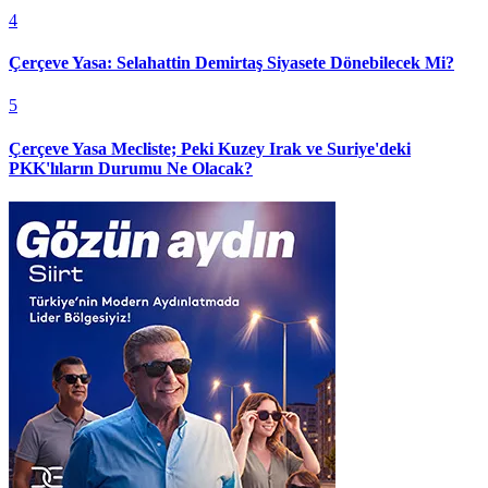
4
Çerçeve Yasa: Selahattin Demirtaş Siyasete Dönebilecek Mi?
5
Çerçeve Yasa Mecliste; Peki Kuzey Irak ve Suriye'deki
PKK'lıların Durumu Ne Olacak?