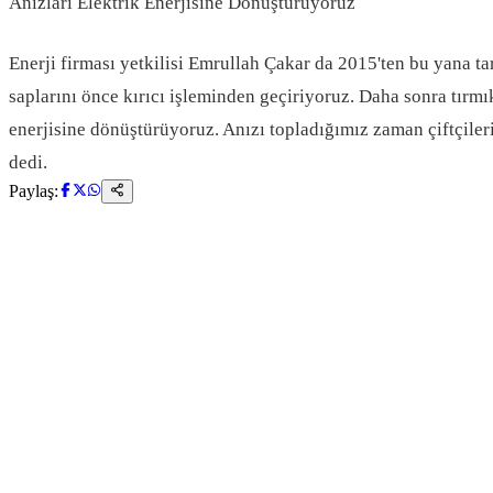
Anızları Elektrik Enerjisine Dönüştürüyoruz
Enerji firması yetkilisi Emrullah Çakar da 2015'ten bu yana tar
saplarını önce kırıcı işleminden geçiriyoruz. Daha sonra tırm
enerjisine dönüştürüyoruz. Anızı topladığımız zaman çiftçileri 
dedi.
Paylaş: