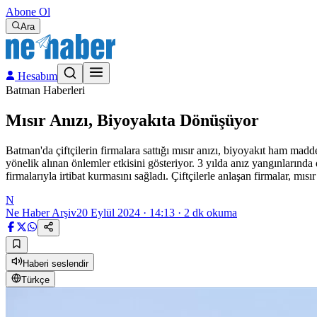
Abone Ol
Ara
Hesabım
Batman Haberleri
Mısır Anızı, Biyoyakıta Dönüşüyor
Batman'da çiftçilerin firmalara sattığı mısır anızı, biyoyakıt ham ma
yönelik alınan önlemler etkisini gösteriyor. 3 yılda anız yangınların
firmalarıyla irtibat kurmasını sağladı. Çiftçilerle anlaşan firmalar, mısı
N
Ne Haber Arşiv
20 Eylül 2024 · 14:13
·
2
dk okuma
Haberi seslendir
Türkçe