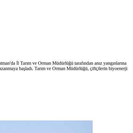
r Batman'da İl Tarım ve Orman Müdürlüğü tarafından anız yangınlarına
r kazanmaya başladı. Tarım ve Orman Müdürlüğü, çiftçilerin biyoenerji