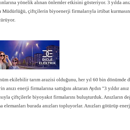
larına yönelik alınan önlemler etkisini gösteriyor. 3 yılda an
üdürlüğü, çiftçilerin biyoenerji firmalarıyla irtibat kurmasını 
türüyor.
 ekilebilir tarım arazisi olduğunu, her yıl 60 bin dönümde dan
rin anızı enerji firmalarına sattığını aktaran Aydın "3 yıldır 
ıyla çiftçilerle biyoyakıt firmalarını buluşturduk. Anızların d
 elemanları burada anızları topluyorlar. Anızları götürüp ener