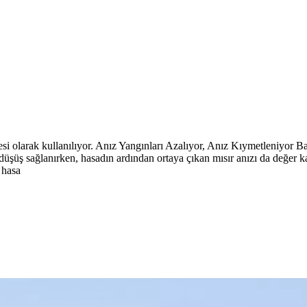
ddesi olarak kullanılıyor. Anız Yangınları Azalıyor, Anız Kıymetleniyo
da düşüş sağlanırken, hasadın ardından ortaya çıkan mısır anızı da değe
r hasa