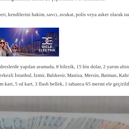
 kendilerini hakim, savcı, avukat, polis veya asker olarak tanıt
reslerde yapılan aramada, 8 bilezik, 15 bin dolar, 2 yarım altı
kezli İstanbul, İzmir, Balıkesir, Manisa, Mersin, Batman, Kah
 kart, 5 sd kart, 3 flash bellek, 1 tabanca 65 mermi ele geçirild