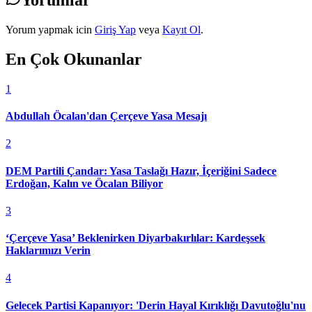
Yorumlar
Yorum yapmak icin
Giriş Yap
veya
Kayıt Ol
.
En Çok Okunanlar
1
Abdullah Öcalan'dan Çerçeve Yasa Mesajı
2
DEM Partili Çandar: Yasa Taslağı Hazır, İçeriğini Sadece
Erdoğan, Kalın ve Öcalan Biliyor
3
‘Çerçeve Yasa’ Beklenirken Diyarbakırlılar: Kardeşsek
Haklarımızı Verin
4
Gelecek Partisi Kapanıyor: 'Derin Hayal Kırıklığı Davutoğlu'nu