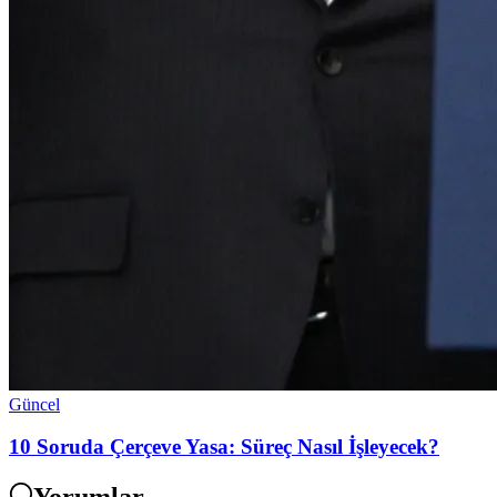
Güncel
10 Soruda Çerçeve Yasa: Süreç Nasıl İşleyecek?