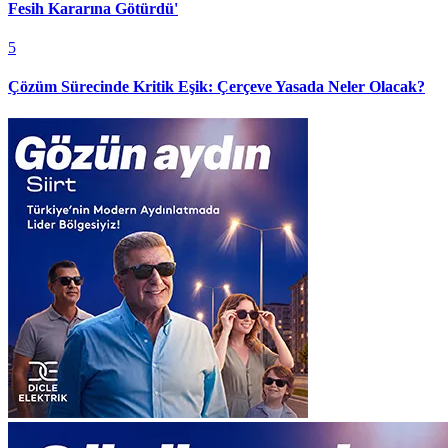
Fesih Kararına Götürdü'
5
Çözüm Sürecinde Kritik Eşik: Çerçeve Yasada Neler Olacak?