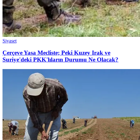
Siyaset
Çerçeve Yasa Mecliste; Peki Kuzey Irak ve
Suriye'deki PKK'lıların Durumu Ne Olacak?