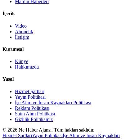
Mardin Haberleri
İçerik
Video
Abonelik
İletişim
Kurumsal
Künye
Hakkımızda
Yasal
Hizmet Şartları
Yayın Politikası
İşe Alım ve İnsan Kaynakları Politikası
Reklam Politikası
Satın Alım Politikası
Gizlilik Politikamız
©
2026
Ne Haber Ajansı. Tüm hakları saklıdır.
Hizmet Şartları
Yayın Politikası
İşe Alım ve İnsan Kaynakları