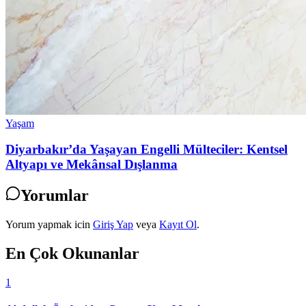
Yaşam
Diyarbakır’da Yaşayan Engelli Mülteciler: Kentsel
Altyapı ve Mekânsal Dışlanma
Yorumlar
Yorum yapmak icin
Giriş Yap
veya
Kayıt Ol
.
En Çok Okunanlar
1