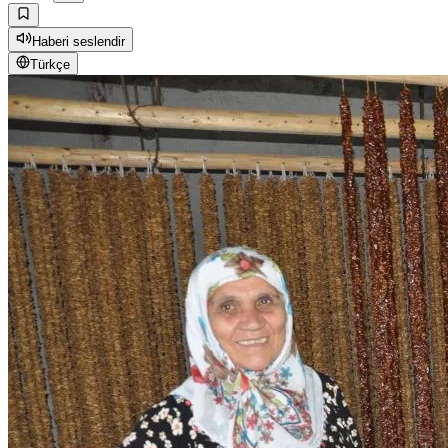
Haberi seslendir
Türkçe