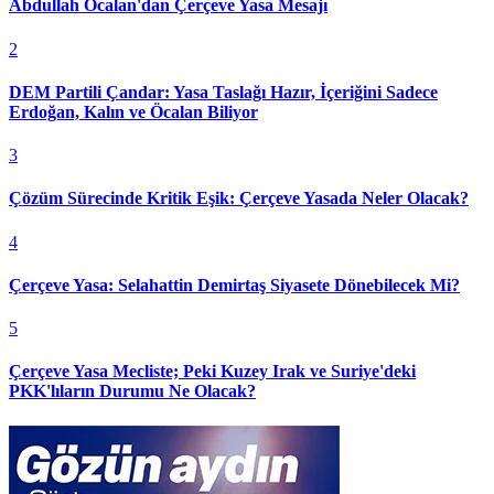
Abdullah Öcalan'dan Çerçeve Yasa Mesajı
2
DEM Partili Çandar: Yasa Taslağı Hazır, İçeriğini Sadece
Erdoğan, Kalın ve Öcalan Biliyor
3
Çözüm Sürecinde Kritik Eşik: Çerçeve Yasada Neler Olacak?
4
Çerçeve Yasa: Selahattin Demirtaş Siyasete Dönebilecek Mi?
5
Çerçeve Yasa Mecliste; Peki Kuzey Irak ve Suriye'deki
PKK'lıların Durumu Ne Olacak?