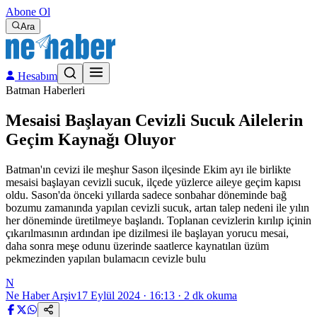
Abone Ol
Ara
Hesabım
Batman Haberleri
Mesaisi Başlayan Cevizli Sucuk Ailelerin
Geçim Kaynağı Oluyor
Batman'ın cevizi ile meşhur Sason ilçesinde Ekim ayı ile birlikte
mesaisi başlayan cevizli sucuk, ilçede yüzlerce aileye geçim kapısı
oldu. Sason'da önceki yıllarda sadece sonbahar döneminde bağ
bozumu zamanında yapılan cevizli sucuk, artan talep nedeni ile yılın
her döneminde üretilmeye başlandı. Toplanan cevizlerin kırılıp içinin
çıkarılmasının ardından ipe dizilmesi ile başlayan yorucu mesai,
daha sonra meşe odunu üzerinde saatlerce kaynatılan üzüm
pekmezinden yapılan bulamacın cevizle bulu
N
Ne Haber Arşiv
17 Eylül 2024 · 16:13
·
2
dk okuma