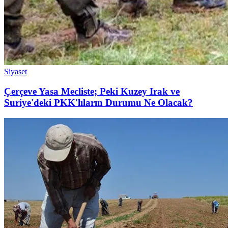
Siyaset
Çerçeve Yasa Mecliste; Peki Kuzey Irak ve
Suriye'deki PKK'lıların Durumu Ne Olacak?