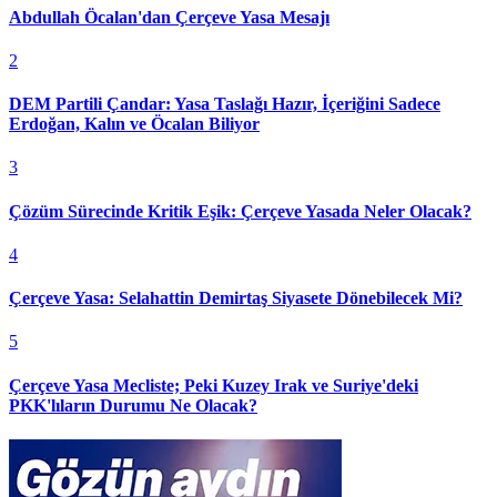
Abdullah Öcalan'dan Çerçeve Yasa Mesajı
2
DEM Partili Çandar: Yasa Taslağı Hazır, İçeriğini Sadece
Erdoğan, Kalın ve Öcalan Biliyor
3
Çözüm Sürecinde Kritik Eşik: Çerçeve Yasada Neler Olacak?
4
Çerçeve Yasa: Selahattin Demirtaş Siyasete Dönebilecek Mi?
5
Çerçeve Yasa Mecliste; Peki Kuzey Irak ve Suriye'deki
PKK'lıların Durumu Ne Olacak?