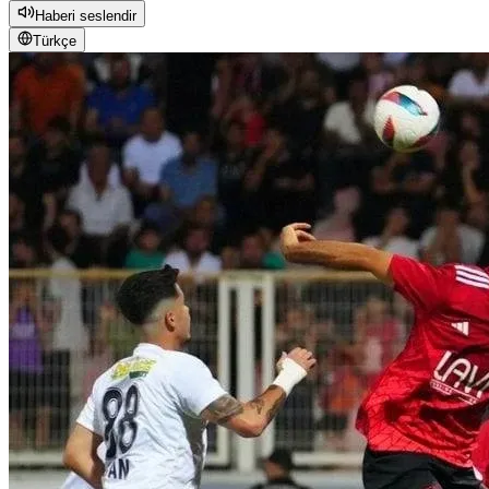
Haberi seslendir
Türkçe