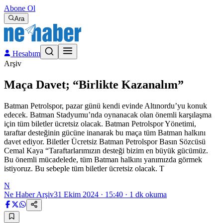
Abone Ol
Ara
Hesabım
Arşiv
Maça Davet; “Birlikte Kazanalım”
Batman Petrolspor, pazar günü kendi evinde Altınordu’yu konuk
edecek. Batman Stadyumu’nda oynanacak olan önemli karşılaşma
için tüm biletler ücretsiz olacak. Batman Petrolspor Yönetimi,
taraftar desteğinin gücüne inanarak bu maça tüm Batman halkını
davet ediyor. Biletler Ücretsiz Batman Petrolspor Basın Sözcüsü
Cemal Kaya “Taraftarlarımızın desteği bizim en büyük gücümüz.
Bu önemli mücadelede, tüm Batman halkını yanımızda görmek
istiyoruz. Bu sebeple tüm biletler ücretsiz olacak. T
N
Ne Haber Arşiv
31 Ekim 2024 · 15:40
·
1
dk okuma