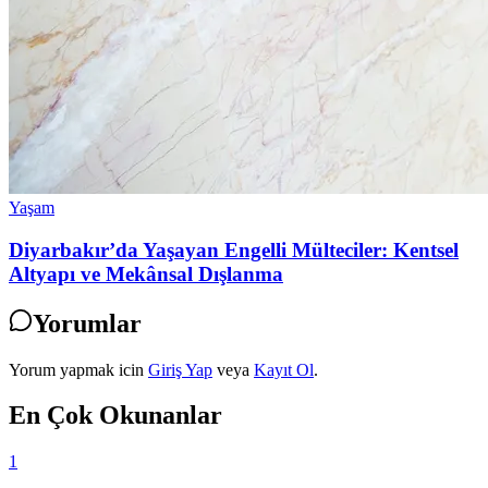
Yaşam
Diyarbakır’da Yaşayan Engelli Mülteciler: Kentsel
Altyapı ve Mekânsal Dışlanma
Yorumlar
Yorum yapmak icin
Giriş Yap
veya
Kayıt Ol
.
En Çok Okunanlar
1