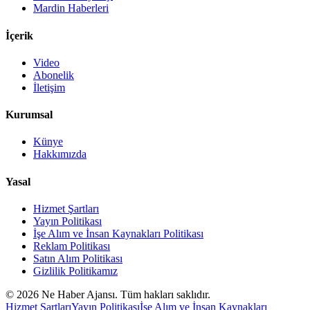
Mardin Haberleri
İçerik
Video
Abonelik
İletişim
Kurumsal
Künye
Hakkımızda
Yasal
Hizmet Şartları
Yayın Politikası
İşe Alım ve İnsan Kaynakları Politikası
Reklam Politikası
Satın Alım Politikası
Gizlilik Politikamız
©
2026
Ne Haber Ajansı. Tüm hakları saklıdır.
Hizmet Şartları
Yayın Politikası
İşe Alım ve İnsan Kaynakları