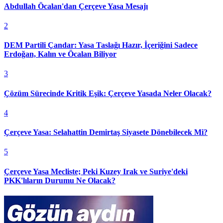
Abdullah Öcalan'dan Çerçeve Yasa Mesajı
2
DEM Partili Çandar: Yasa Taslağı Hazır, İçeriğini Sadece
Erdoğan, Kalın ve Öcalan Biliyor
3
Çözüm Sürecinde Kritik Eşik: Çerçeve Yasada Neler Olacak?
4
Çerçeve Yasa: Selahattin Demirtaş Siyasete Dönebilecek Mi?
5
Çerçeve Yasa Mecliste; Peki Kuzey Irak ve Suriye'deki
PKK'lıların Durumu Ne Olacak?