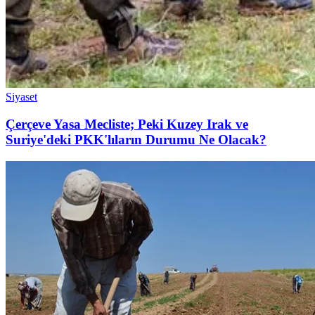
Siyaset
Çerçeve Yasa Mecliste; Peki Kuzey Irak ve
Suriye'deki PKK'lıların Durumu Ne Olacak?