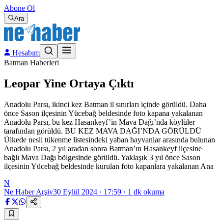
Abone Ol
Ara
Hesabım
Batman Haberleri
Leopar Yine Ortaya Çıktı
Anadolu Parsı, ikinci kez Batman il sınırları içinde görüldü. Daha
önce Sason ilçesinin Yücebağ beldesinde foto kapana yakalanan
Anadolu Parsı, bu kez Hasankeyf’in Mava Dağı’nda köylüler
tarafından görüldü. BU KEZ MAVA DAĞI’NDA GÖRÜLDÜ
Ülkede nesli tükenme listesindeki yaban hayvanlar arasında bulunan
Anadolu Parsı, 2 yıl aradan sonra Batman’ın Hasankeyf ilçesine
bağlı Mava Dağı bölgesinde görüldü. Yaklaşık 3 yıl önce Sason
ilçesinin Yücebağ beldesinde kurulan foto kapanlara yakalanan Ana
N
Ne Haber Arşiv
30 Eylül 2024 · 17:59
·
1
dk okuma