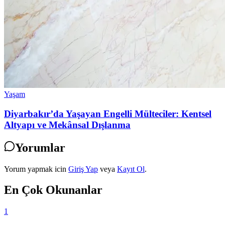
Yaşam
Diyarbakır’da Yaşayan Engelli Mülteciler: Kentsel
Altyapı ve Mekânsal Dışlanma
Yorumlar
Yorum yapmak icin
Giriş Yap
veya
Kayıt Ol
.
En Çok Okunanlar
1