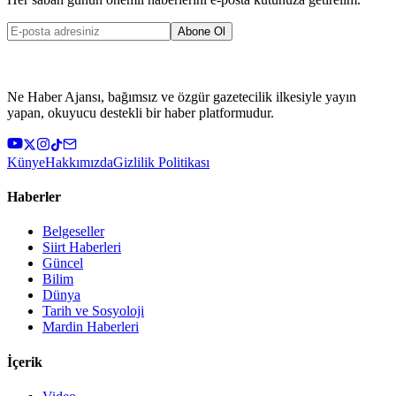
Abone Ol
Ne Haber Ajansı, bağımsız ve özgür gazetecilik ilkesiyle yayın
yapan, okuyucu destekli bir haber platformudur.
Künye
Hakkımızda
Gizlilik Politikası
Haberler
Belgeseller
Siirt Haberleri
Güncel
Bilim
Dünya
Tarih ve Sosyoloji
Mardin Haberleri
İçerik