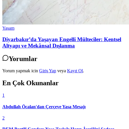
Yaşam
Diyarbakır’da Yaşayan Engelli Mülteciler: Kentsel
Altyapı ve Mekânsal Dışlanma
Yorumlar
Yorum yapmak icin
Giriş Yap
veya
Kayıt Ol
.
En Çok Okunanlar
1
Abdullah Öcalan'dan Çerçeve Yasa Mesajı
2