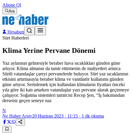
Abone Ol
Ara
Hesabım
Siirt Haberleri
Klima Yerine Pervane Dönemi
Yaz aylarının gelmesiyle beraber hava sıcaklıkları günden güne
artıyor. Klima almanın da tamir ettirmenin de maliyetleri artınca
Siirtli vatandaşlar çareyi pervanelerde buluyor. Siirt yaz sıcaklarının
etkisini artırmasıyla beraber klima ve vantilatör kullanımı günden
güne artıyor. Serinlemek için kullanılan klimaların fiyatları önceki
yıla göre iki katı artarken vatandaşlar yazı pervane alarak geçirmeye
çalışıyor. Soğutma sistemleri tamircisi Recep Şen, “İş bakımından
derseniz geçen seneye naz
N
Ne Haber Arşiv
20 Haziran 2023 · 11:15
·
1
dk okuma