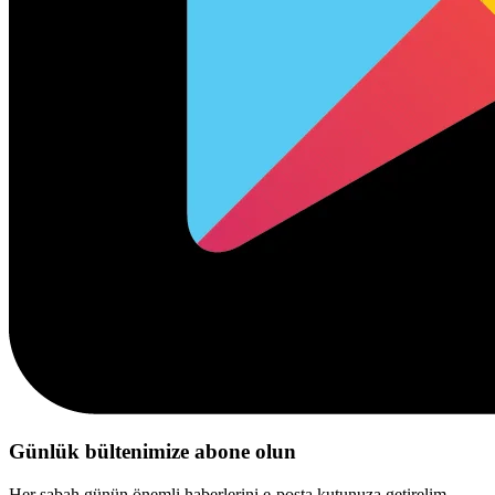
Günlük bültenimize abone olun
Her sabah günün önemli haberlerini e-posta kutunuza getirelim.