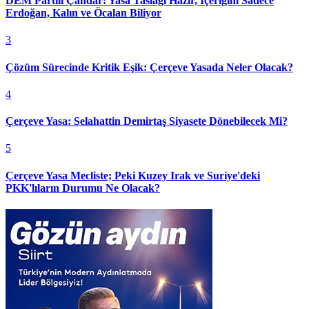
DEM Partili Çandar: Yasa Taslağı Hazır, İçeriğini Sadece
Erdoğan, Kalın ve Öcalan Biliyor
3
Çözüm Sürecinde Kritik Eşik: Çerçeve Yasada Neler Olacak?
4
Çerçeve Yasa: Selahattin Demirtaş Siyasete Dönebilecek Mi?
5
Çerçeve Yasa Mecliste; Peki Kuzey Irak ve Suriye'deki
PKK'lıların Durumu Ne Olacak?