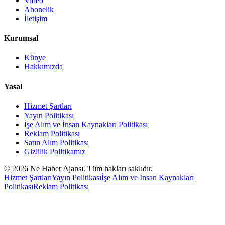
Video
Abonelik
İletişim
Kurumsal
Künye
Hakkımızda
Yasal
Hizmet Şartları
Yayın Politikası
İşe Alım ve İnsan Kaynakları Politikası
Reklam Politikası
Satın Alım Politikası
Gizlilik Politikamız
©
2026
Ne Haber Ajansı. Tüm hakları saklıdır.
Hizmet Şartları
Yayın Politikası
İşe Alım ve İnsan Kaynakları
Politikası
Reklam Politikası