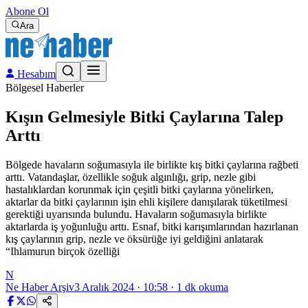
Abone Ol
Ara
Hesabım
Bölgesel Haberler
Kışın Gelmesiyle Bitki Çaylarına Talep
Arttı
Bölgede havaların soğumasıyla ile birlikte kış bitki çaylarına rağbeti
arttı. Vatandaşlar, özellikle soğuk algınlığı, grip, nezle gibi
hastalıklardan korunmak için çeşitli bitki çaylarına yönelirken,
aktarlar da bitki çaylarının işin ehli kişilere danışılarak tüketilmesi
gerektiği uyarısında bulundu. Havaların soğumasıyla birlikte
aktarlarda iş yoğunluğu arttı. Esnaf, bitki karışımlarından hazırlanan
kış çaylarının grip, nezle ve öksürüğe iyi geldiğini anlatarak
“Ihlamurun birçok özelliği
N
Ne Haber Arşiv
3 Aralık 2024 · 10:58
·
1
dk okuma