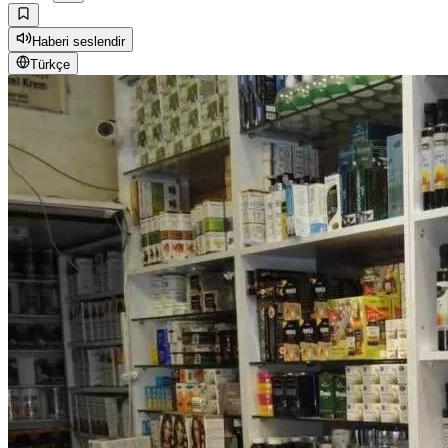
Haberi seslendir
Türkçe