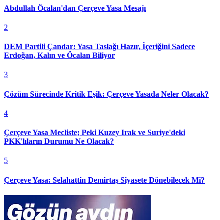
Abdullah Öcalan'dan Çerçeve Yasa Mesajı
2
DEM Partili Çandar: Yasa Taslağı Hazır, İçeriğini Sadece
Erdoğan, Kalın ve Öcalan Biliyor
3
Çözüm Sürecinde Kritik Eşik: Çerçeve Yasada Neler Olacak?
4
Çerçeve Yasa Mecliste; Peki Kuzey Irak ve Suriye'deki
PKK'lıların Durumu Ne Olacak?
5
Çerçeve Yasa: Selahattin Demirtaş Siyasete Dönebilecek Mi?