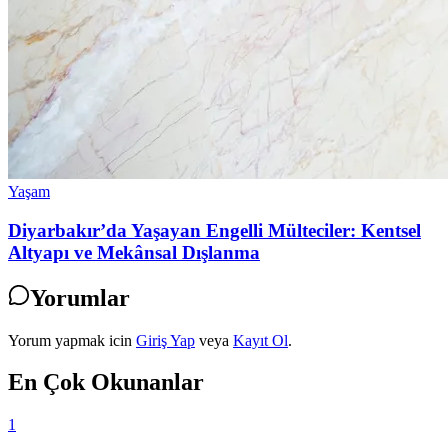
Yaşam
Diyarbakır’da Yaşayan Engelli Mülteciler: Kentsel
Altyapı ve Mekânsal Dışlanma
Yorumlar
Yorum yapmak icin
Giriş Yap
veya
Kayıt Ol
.
En Çok Okunanlar
1