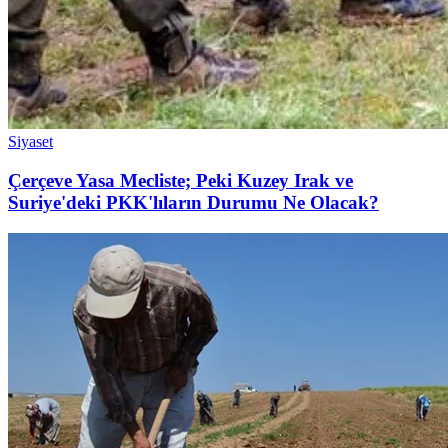
Siyaset
Çerçeve Yasa Mecliste; Peki Kuzey Irak ve
Suriye'deki PKK'lıların Durumu Ne Olacak?