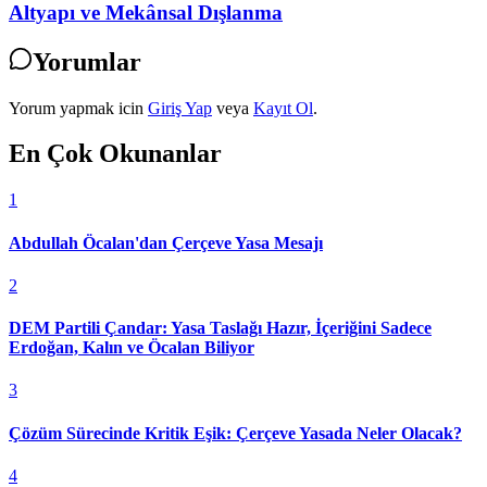
Altyapı ve Mekânsal Dışlanma
Yorumlar
Yorum yapmak icin
Giriş Yap
veya
Kayıt Ol
.
En Çok Okunanlar
1
Abdullah Öcalan'dan Çerçeve Yasa Mesajı
2
DEM Partili Çandar: Yasa Taslağı Hazır, İçeriğini Sadece
Erdoğan, Kalın ve Öcalan Biliyor
3
Çözüm Sürecinde Kritik Eşik: Çerçeve Yasada Neler Olacak?
4