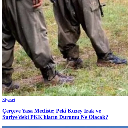
Siyaset
Çerçeve Yasa Mecliste; Peki Kuzey Irak ve
Suriye'deki PKK'lıların Durumu Ne Olacak?