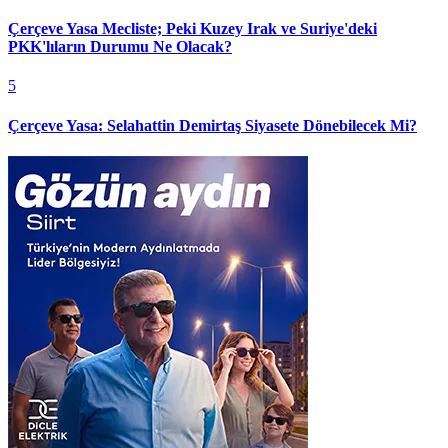
Çerçeve Yasa Mecliste; Peki Kuzey Irak ve Suriye'deki
PKK'lıların Durumu Ne Olacak?
5
Çerçeve Yasa: Selahattin Demirtaş Siyasete Dönebilecek Mi?