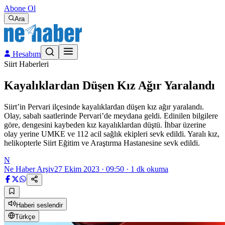
Abone Ol
Ara
Hesabım
Siirt Haberleri
Kayalıklardan Düşen Kız Ağır Yaralandı
Siirt’in Pervari ilçesinde kayalıklardan düşen kız ağır yaralandı.
Olay, sabah saatlerinde Pervari’de meydana geldi. Edinilen bilgilere
göre, dengesini kaybeden kız kayalıklardan düştü. İhbar üzerine
olay yerine UMKE ve 112 acil sağlık ekipleri sevk edildi. Yaralı kız,
helikopterle Siirt Eğitim ve Araştırma Hastanesine sevk edildi.
N
Ne Haber Arşiv
27 Ekim 2023 · 09:50
·
1
dk okuma
Haberi seslendir
Türkçe