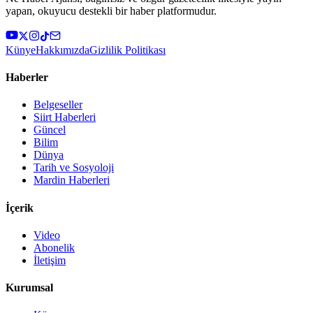
yapan, okuyucu destekli bir haber platformudur.
Künye
Hakkımızda
Gizlilik Politikası
Haberler
Belgeseller
Siirt Haberleri
Güncel
Bilim
Dünya
Tarih ve Sosyoloji
Mardin Haberleri
İçerik
Video
Abonelik
İletişim
Kurumsal