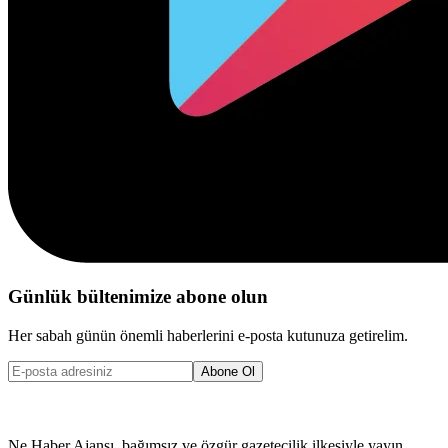
Günlük bültenimize abone olun
Her sabah günün önemli haberlerini e-posta kutunuza getirelim.
Abone Ol
Ne Haber Ajansı, bağımsız ve özgür gazetecilik ilkesiyle yayın