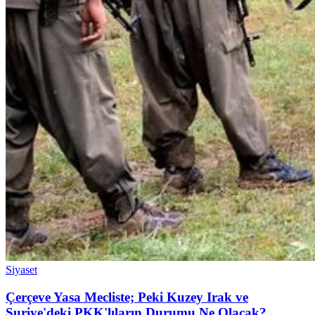
Siyaset
Çerçeve Yasa Mecliste; Peki Kuzey Irak ve
Suriye'deki PKK'lıların Durumu Ne Olacak?