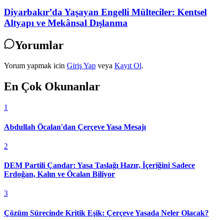
Diyarbakır’da Yaşayan Engelli Mülteciler: Kentsel
Altyapı ve Mekânsal Dışlanma
Yorumlar
Yorum yapmak icin
Giriş Yap
veya
Kayıt Ol
.
En Çok Okunanlar
1
Abdullah Öcalan'dan Çerçeve Yasa Mesajı
2
DEM Partili Çandar: Yasa Taslağı Hazır, İçeriğini Sadece
Erdoğan, Kalın ve Öcalan Biliyor
3
Çözüm Sürecinde Kritik Eşik: Çerçeve Yasada Neler Olacak?