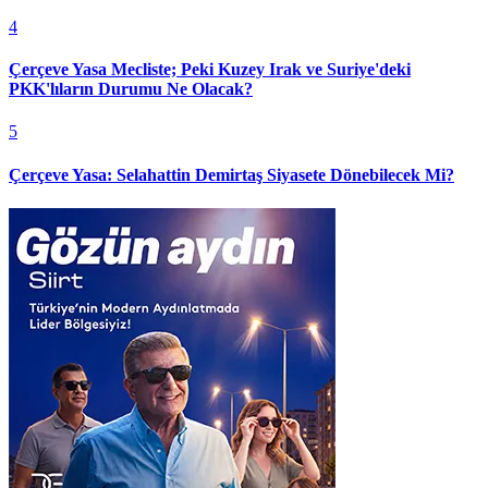
4
Çerçeve Yasa Mecliste; Peki Kuzey Irak ve Suriye'deki
PKK'lıların Durumu Ne Olacak?
5
Çerçeve Yasa: Selahattin Demirtaş Siyasete Dönebilecek Mi?