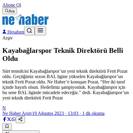
Abone Ol
Ara
Hesabım
Arşiv
Kayabağlarspor Teknik Direktörü Belli
Oldu
Siirt temsilcisi Kayabağlarspor’un yeni teknik direktörü Ferit Pozat
oldu. Geçtiğimiz sezon BAL ligine yükselen Kayabağlarspor’un
teknik Ferit Pozat oldu. Ne Haber’e konuşan Pozat, “Her iki taraf
içinde hayırlı olsun. Hedefimiz şampiyonluk. Kayabağlarspor için
bu sene BAL liginde mücadele edeceğiz.” dedi. Kayabağlarspor’un
yeni teknik direktörü Ferit Pozat
N
Ne Haber Arşiv
19 Ağustos 2023 · 13:03
·
1
dk okuma