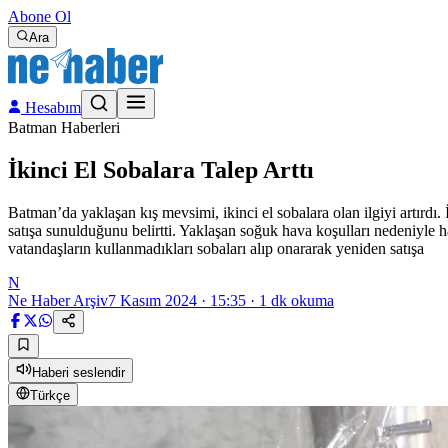
Abone Ol
Ara
Hesabım
Batman Haberleri
İkinci El Sobalara Talep Arttı
Batman’da yaklaşan kış mevsimi, ikinci el sobalara olan ilgiyi artırdı. 
satışa sunulduğunu belirtti. Yaklaşan soğuk hava koşulları nedeniyle h
vatandaşların kullanmadıkları sobaları alıp onararak yeniden satışa
N
Ne Haber Arşiv
7 Kasım 2024 · 15:35
·
1
dk okuma
Haberi seslendir
Türkçe