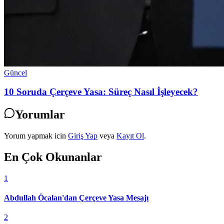
Güncel
10 Soruda Çerçeve Yasa: Süreç Nasıl İşleyecek?
Yorumlar
Yorum yapmak icin
Giriş Yap
veya
Kayıt Ol
.
En Çok Okunanlar
1
Abdullah Öcalan'dan Çerçeve Yasa Mesajı
2