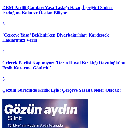
DEM Partili Çandar: Yasa Taslağı Hazır, İçeriğini Sadece
Erdoğan, Kalın ve Öcalan Biliyor
3
‘Çerçeve Yasa’ Beklenirken Diyarbakırlılar: Kardeşsek
Haklarımızı Verin
4
Gelecek Partisi Kapanıyor: 'Derin Hayal Kırıklığı Davutoğlu'nu
Fesih Kararına Götürdü'
5
Çözüm Sürecinde Kritik Eşik: Çerçeve Yasada Neler Olacak?