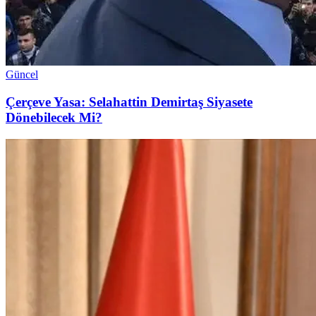
Güncel
Çerçeve Yasa: Selahattin Demirtaş Siyasete
Dönebilecek Mi?