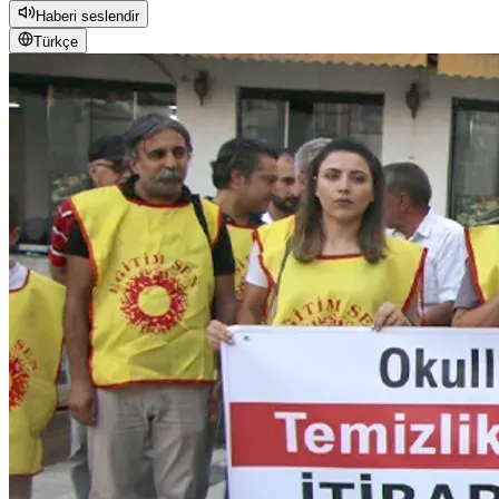
Haberi seslendir
Türkçe