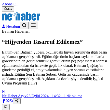
Abone Ol
Ara
Hesabım
Batman Haberleri
“Hijyenden Tasarruf Edilemez”
Eğitim-Sen Batman Şubesi, okullardaki hijyen sorunuyla ilgili basın
açıklaması gerçekleştirdi. Eğitim-öğretimin başlamasıyla okullarda
görevlendirilen geçici temizlik görevlilerinin peş peşe istifası sonrası
eğitim sendikaları da harekete geçti. İlk olarak Batman Çağdaş’ın
gündeme getirdiği eğitim yuvalarındaki hijyen sorunu ve istifaların
ardında Eğitim-Sen Batman Şubesi, Gülistan caddesinde basın
açıklaması gerçekleştirdi. Açıklamada özetle şöyle denildi; İşgücü
Uyum Programı (İUP)
N
Ne Haber Arşiv
23 Eylül 2024 · 14:32
·
1
dk okuma