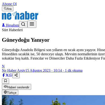
Abone Ol
Ara
Hesabım
Siirt Haberleri
Güneydoğu Yanıyor
Güneydoğu Anadolu Bölgesi son yılların en sıcak ayını yaşıyor. Hissed
Hissedilen sıcaklık ise, 50 dereceye ulaştı. Mevsim normallerinin üze
sokaklar boş kaldı. Fırıncılar ve Dönerciler Daha Fazla Etkileniyor Fır
N
Ne Haber Arşiv
15 Ağustos 2023 · 10:14
·
1
dk okuma
Haberi seslendir
Türkçe