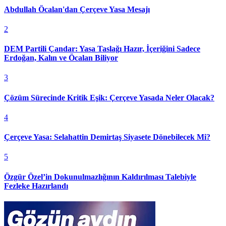
Abdullah Öcalan'dan Çerçeve Yasa Mesajı
2
DEM Partili Çandar: Yasa Taslağı Hazır, İçeriğini Sadece
Erdoğan, Kalın ve Öcalan Biliyor
3
Çözüm Sürecinde Kritik Eşik: Çerçeve Yasada Neler Olacak?
4
Çerçeve Yasa: Selahattin Demirtaş Siyasete Dönebilecek Mi?
5
Özgür Özel’in Dokunulmazlığının Kaldırılması Talebiyle
Fezleke Hazırlandı