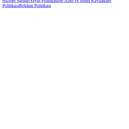
Hizmet Şartları
Yayın Politikası
İşe Alım ve İnsan Kaynakları
Politikası
Reklam Politikası