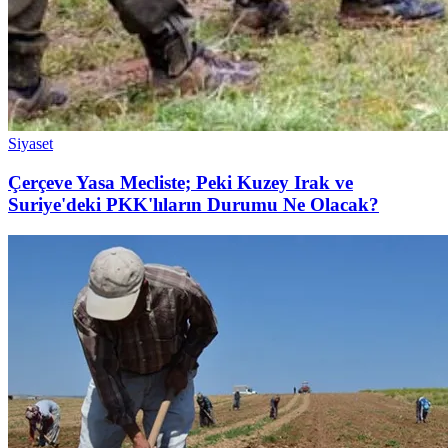
Siyaset
Çerçeve Yasa Mecliste; Peki Kuzey Irak ve
Suriye'deki PKK'lıların Durumu Ne Olacak?