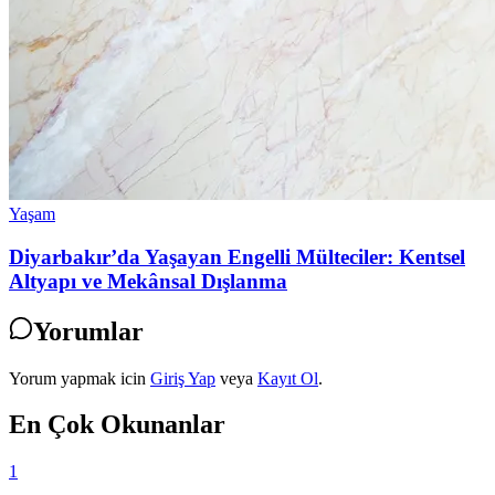
Yaşam
Diyarbakır’da Yaşayan Engelli Mülteciler: Kentsel
Altyapı ve Mekânsal Dışlanma
Yorumlar
Yorum yapmak icin
Giriş Yap
veya
Kayıt Ol
.
En Çok Okunanlar
1