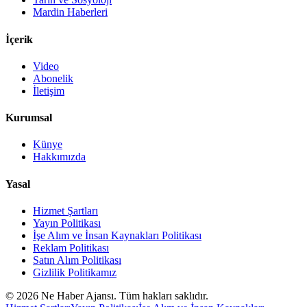
Mardin Haberleri
İçerik
Video
Abonelik
İletişim
Kurumsal
Künye
Hakkımızda
Yasal
Hizmet Şartları
Yayın Politikası
İşe Alım ve İnsan Kaynakları Politikası
Reklam Politikası
Satın Alım Politikası
Gizlilik Politikamız
©
2026
Ne Haber Ajansı. Tüm hakları saklıdır.