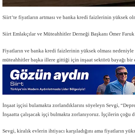
Siirt’te fiyatların artması ve banka kredi faizlerinin yüksek o
Siirt Emlakçılar ve Müteahhitler Derneği Başkanı Ömer Faruk Se
Fiyatların ve banka kredi faizlerinin yüksek olması nedeniyle s
müteahhitler başka illere gittiği için inşaat sektörü bayağı bi
İnşaat işçisi bulamakta zorlandıklarını söyeleyn Sevgi, “Depr
İnşaatta çalışacak işçi bulmakta zorlanıyoruz. İşçilerin çoğu 
Sevgi, kiralık evlerin ihtiyacı karşıladığını ama fiyatların yü