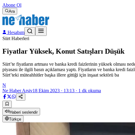
Abone Ol
Ara
Hesabım
Siirt Haberleri
Fiyatlar Yüksek, Konut Satışları Düşük
Siirt’te fiyatların artması ve banka kredi faizlerinin yüksek olması n
piyasası ile ilgili basın açıklaması yaptı. Fiyatların ve banka kredi fa
Siirt’teki müteahhitler başka illere gittiği için inşaat sektörü ba
N
Ne Haber Arşiv
18 Ekim 2023 · 13:13
·
1
dk okuma
Haberi seslendir
Türkçe