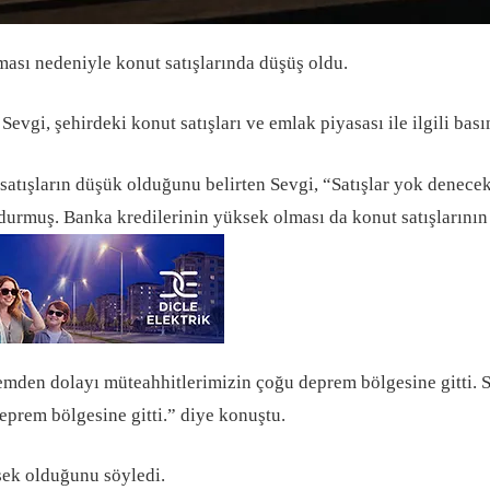
lması nedeniyle konut satışlarında düşüş oldu.
vgi, şehirdeki konut satışları ve emlak piyasası ile ilgili bası
atışların düşük olduğunu belirten Sevgi, “Satışlar yok denecek k
r durmuş. Banka kredilerinin yüksek olması da konut satışlarının 
emden dolayı müteahhitlerimizin çoğu deprem bölgesine gitti. Si
deprem bölgesine gitti.” diye konuştu.
ksek olduğunu söyledi.