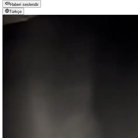
Haberi seslendir
Türkçe