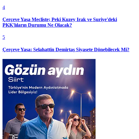
4
Çerçeve Yasa Mecliste; Peki Kuzey Irak ve Suriye'deki
PKK'lıların Durumu Ne Olacak?
5
Çerçeve Yasa: Selahattin Demirtaş Siyasete Dönebilecek Mi?