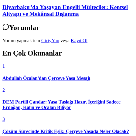
Diyarbakır’da Yaşayan Engelli Mülteciler: Kentsel
Altyapı ve Mekânsal Dışlanma
Yorumlar
Yorum yapmak icin
Giriş Yap
veya
Kayıt Ol
.
En Çok Okunanlar
1
Abdullah Öcalan'dan Çerçeve Yasa Mesajı
2
DEM Partili Çandar: Yasa Taslağı Hazır, İçeriğini Sadece
Erdoğan, Kalın ve Öcalan Biliyor
3
Çözüm Sürecinde Kritik Eşik: Çerçeve Yasada Neler Olacak?