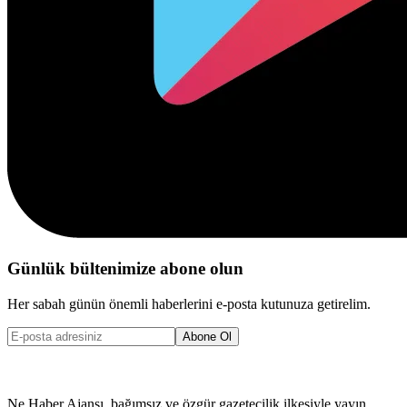
Günlük bültenimize abone olun
Her sabah günün önemli haberlerini e-posta kutunuza getirelim.
Abone Ol
Ne Haber Ajansı, bağımsız ve özgür gazetecilik ilkesiyle yayın