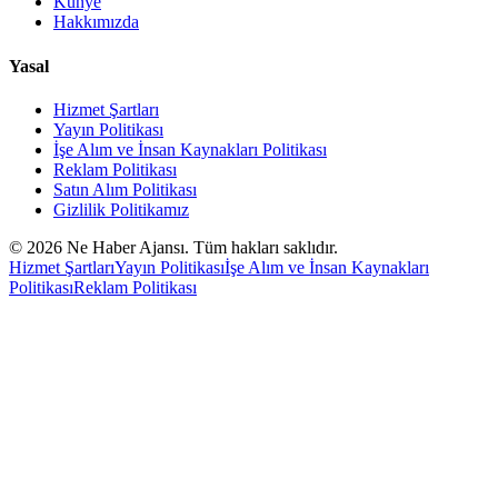
Künye
Hakkımızda
Yasal
Hizmet Şartları
Yayın Politikası
İşe Alım ve İnsan Kaynakları Politikası
Reklam Politikası
Satın Alım Politikası
Gizlilik Politikamız
©
2026
Ne Haber Ajansı. Tüm hakları saklıdır.
Hizmet Şartları
Yayın Politikası
İşe Alım ve İnsan Kaynakları
Politikası
Reklam Politikası