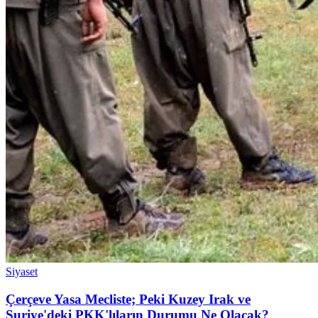
Siyaset
Çerçeve Yasa Mecliste; Peki Kuzey Irak ve
Suriye'deki PKK'lıların Durumu Ne Olacak?