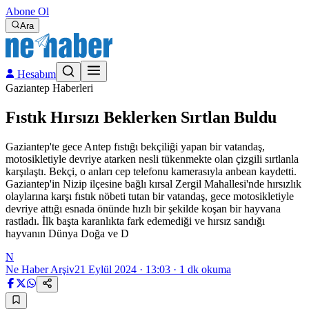
Abone Ol
Ara
Hesabım
Gaziantep Haberleri
Fıstık Hırsızı Beklerken Sırtlan Buldu
Gaziantep'te gece Antep fıstığı bekçiliği yapan bir vatandaş,
motosikletiyle devriye atarken nesli tükenmekte olan çizgili sırtlanla
karşılaştı. Bekçi, o anları cep telefonu kamerasıyla anbean kaydetti.
Gaziantep'in Nizip ilçesine bağlı kırsal Zergil Mahallesi'nde hırsızlık
olaylarına karşı fıstık nöbeti tutan bir vatandaş, gece motosikletiyle
devriye attığı esnada önünde hızlı bir şekilde koşan bir hayvana
rastladı. İlk başta karanlıkta fark edemediği ve hırsız sandığı
hayvanın Dünya Doğa ve D
N
Ne Haber Arşiv
21 Eylül 2024 · 13:03
·
1
dk okuma