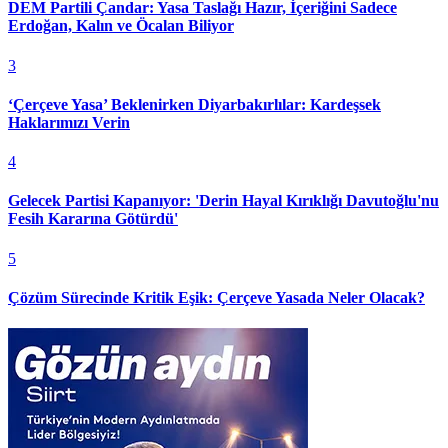
DEM Partili Çandar: Yasa Taslağı Hazır, İçeriğini Sadece
Erdoğan, Kalın ve Öcalan Biliyor
3
‘Çerçeve Yasa’ Beklenirken Diyarbakırlılar: Kardeşsek
Haklarımızı Verin
4
Gelecek Partisi Kapanıyor: 'Derin Hayal Kırıklığı Davutoğlu'nu
Fesih Kararına Götürdü'
5
Çözüm Sürecinde Kritik Eşik: Çerçeve Yasada Neler Olacak?