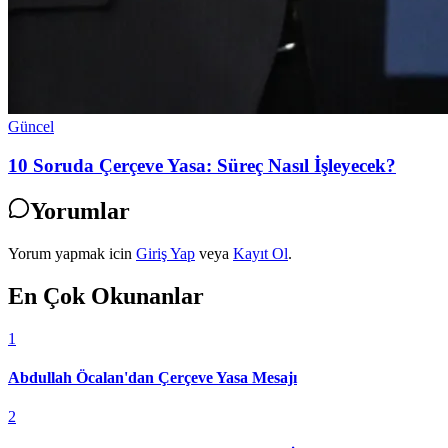
Güncel
10 Soruda Çerçeve Yasa: Süreç Nasıl İşleyecek?
Yorumlar
Yorum yapmak icin
Giriş Yap
veya
Kayıt Ol
.
En Çok Okunanlar
1
Abdullah Öcalan'dan Çerçeve Yasa Mesajı
2