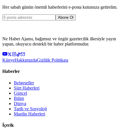
Her sabah günün önemli haberlerini e-posta kutunuza getirelim.
Abone Ol
Ne Haber Ajansı, bağımsız ve özgür gazetecilik ilkesiyle yayın
yapan, okuyucu destekli bir haber platformudur.
Künye
Hakkımızda
Gizlilik Politikası
Haberler
Belgeseller
Siirt Haberleri
Güncel
Bilim
Dünya
Tarih ve Sosyoloji
Mardin Haberleri
İçerik