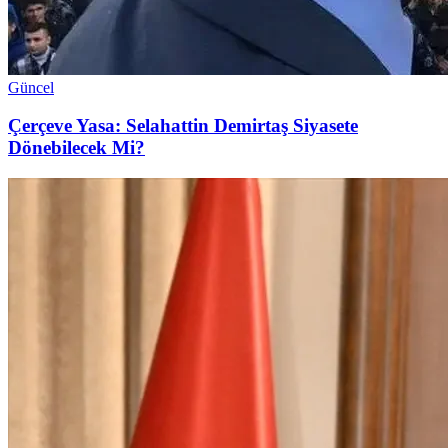
Güncel
Çerçeve Yasa: Selahattin Demirtaş Siyasete
Dönebilecek Mi?