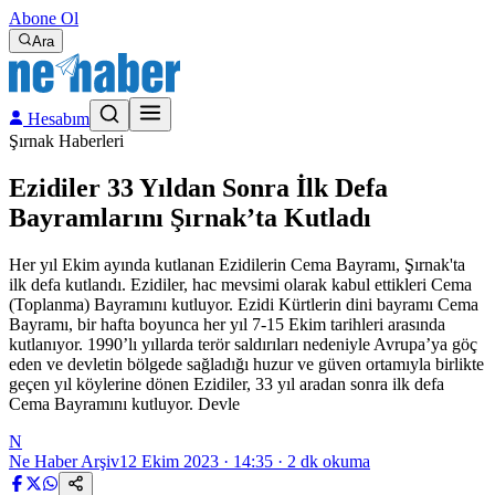
Abone Ol
Ara
Hesabım
Şırnak Haberleri
Ezidiler 33 Yıldan Sonra İlk Defa
Bayramlarını Şırnak’ta Kutladı
Her yıl Ekim ayında kutlanan Ezidilerin Cema Bayramı, Şırnak'ta
ilk defa kutlandı. Ezidiler, hac mevsimi olarak kabul ettikleri Cema
(Toplanma) Bayramını kutluyor. Ezidi Kürtlerin dini bayramı Cema
Bayramı, bir hafta boyunca her yıl 7-15 Ekim tarihleri arasında
kutlanıyor. 1990’lı yıllarda terör saldırıları nedeniyle Avrupa’ya göç
eden ve devletin bölgede sağladığı huzur ve güven ortamıyla birlikte
geçen yıl köylerine dönen Ezidiler, 33 yıl aradan sonra ilk defa
Cema Bayramını kutluyor. Devle
N
Ne Haber Arşiv
12 Ekim 2023 · 14:35
·
2
dk okuma