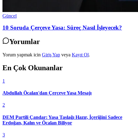
Güncel
10 Soruda Çerçeve Yasa: Süreç Nasıl İşleyecek?
Yorumlar
Yorum yapmak icin
Giriş Yap
veya
Kayıt Ol
.
En Çok Okunanlar
1
Abdullah Öcalan'dan Çerçeve Yasa Mesajı
2
DEM Partili Çandar: Yasa Taslağı Hazır, İçeriğini Sadece
Erdoğan, Kalın ve Öcalan Biliyor
3