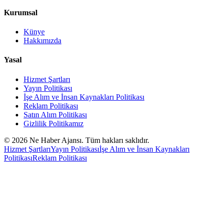
Kurumsal
Künye
Hakkımızda
Yasal
Hizmet Şartları
Yayın Politikası
İşe Alım ve İnsan Kaynakları Politikası
Reklam Politikası
Satın Alım Politikası
Gizlilik Politikamız
©
2026
Ne Haber Ajansı. Tüm hakları saklıdır.
Hizmet Şartları
Yayın Politikası
İşe Alım ve İnsan Kaynakları
Politikası
Reklam Politikası