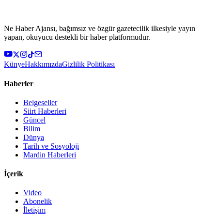
Ne Haber Ajansı, bağımsız ve özgür gazetecilik ilkesiyle yayın
yapan, okuyucu destekli bir haber platformudur.
Künye
Hakkımızda
Gizlilik Politikası
Haberler
Belgeseller
Siirt Haberleri
Güncel
Bilim
Dünya
Tarih ve Sosyoloji
Mardin Haberleri
İçerik
Video
Abonelik
İletişim