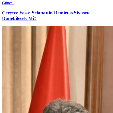
Güncel
Çerçeve Yasa: Selahattin Demirtaş Siyasete
Dönebilecek Mi?