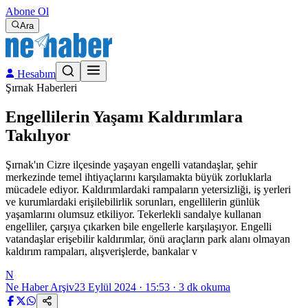
Abone Ol
Ara
Hesabım
Şırnak Haberleri
Engellilerin Yaşamı Kaldırımlara
Takılıyor
Şırnak'ın Cizre ilçesinde yaşayan engelli vatandaşlar, şehir
merkezinde temel ihtiyaçlarını karşılamakta büyük zorluklarla
mücadele ediyor. Kaldırımlardaki rampaların yetersizliği, iş yerleri
ve kurumlardaki erişilebilirlik sorunları, engellilerin günlük
yaşamlarını olumsuz etkiliyor. Tekerlekli sandalye kullanan
engelliler, çarşıya çıkarken bile engellerle karşılaşıyor. Engelli
vatandaşlar erişebilir kaldırımlar, önü araçların park alanı olmayan
kaldırım rampaları, alışverişlerde, bankalar v
N
Ne Haber Arşiv
23 Eylül 2024 · 15:53
·
3
dk okuma