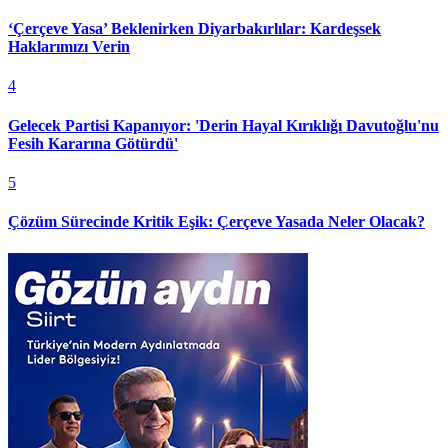
‘Çerçeve Yasa’ Beklenirken Diyarbakırlılar: Kardeşsek
Haklarımızı Verin
4
Gelecek Partisi Kapanıyor: 'Derin Hayal Kırıklığı Davutoğlu'nu
Fesih Kararına Götürdü'
5
Çözüm Sürecinde Kritik Eşik: Çerçeve Yasada Neler Olacak?