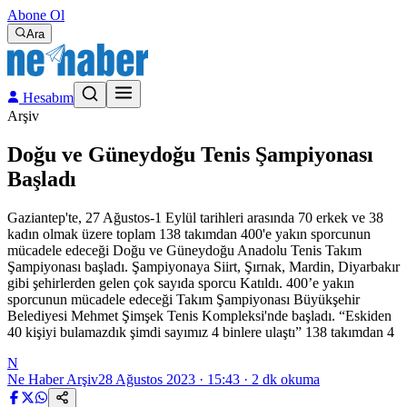
Abone Ol
Ara
Hesabım
Arşiv
Doğu ve Güneydoğu Tenis Şampiyonası
Başladı
Gaziantep'te, 27 Ağustos-1 Eylül tarihleri arasında 70 erkek ve 38
kadın olmak üzere toplam 138 takımdan 400'e yakın sporcunun
mücadele edeceği Doğu ve Güneydoğu Anadolu Tenis Takım
Şampiyonası başladı. Şampiyonaya Siirt, Şırnak, Mardin, Diyarbakır
gibi şehirlerden gelen çok sayıda sporcu Katıldı. 400’e yakın
sporcunun mücadele edeceği Takım Şampiyonası Büyükşehir
Belediyesi Mehmet Şimşek Tenis Kompleksi'nde başladı. “Eskiden
40 kişiyi bulamazdık şimdi sayımız 4 binlere ulaştı” 138 takımdan 4
N
Ne Haber Arşiv
28 Ağustos 2023 · 15:43
·
2
dk okuma