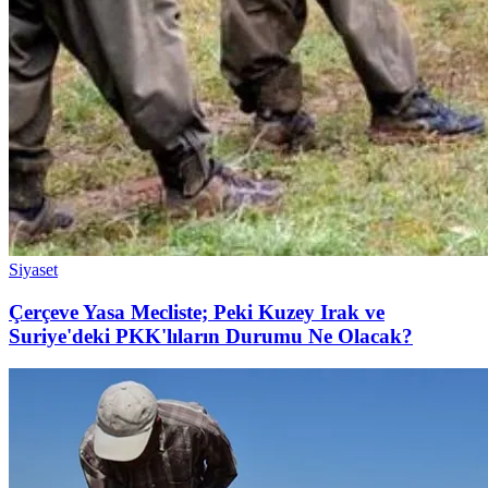
Siyaset
Çerçeve Yasa Mecliste; Peki Kuzey Irak ve
Suriye'deki PKK'lıların Durumu Ne Olacak?