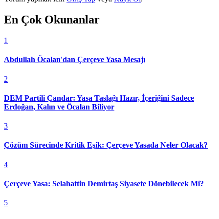
En Çok Okunanlar
1
Abdullah Öcalan'dan Çerçeve Yasa Mesajı
2
DEM Partili Çandar: Yasa Taslağı Hazır, İçeriğini Sadece
Erdoğan, Kalın ve Öcalan Biliyor
3
Çözüm Sürecinde Kritik Eşik: Çerçeve Yasada Neler Olacak?
4
Çerçeve Yasa: Selahattin Demirtaş Siyasete Dönebilecek Mi?
5