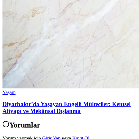
Yaşam
Diyarbakır’da Yaşayan Engelli Mülteciler: Kentsel
Altyapı ve Mekânsal Dışlanma
Yorumlar
Yorum yapmak icin
Giriş Yap
veya
Kayıt Ol
.