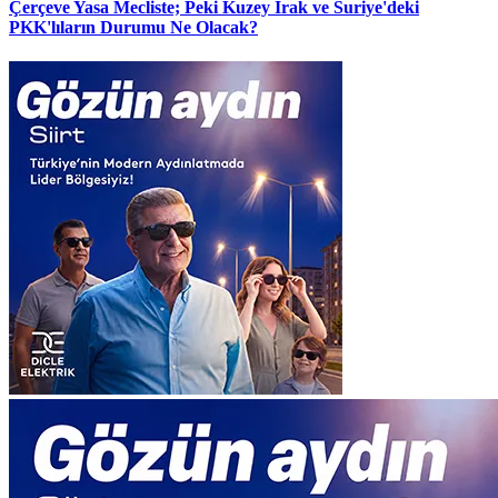
Çerçeve Yasa Mecliste; Peki Kuzey Irak ve Suriye'deki
PKK'lıların Durumu Ne Olacak?