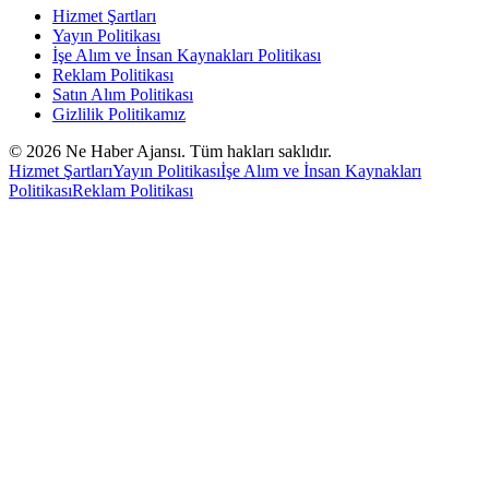
Hizmet Şartları
Yayın Politikası
İşe Alım ve İnsan Kaynakları Politikası
Reklam Politikası
Satın Alım Politikası
Gizlilik Politikamız
©
2026
Ne Haber Ajansı. Tüm hakları saklıdır.
Hizmet Şartları
Yayın Politikası
İşe Alım ve İnsan Kaynakları
Politikası
Reklam Politikası