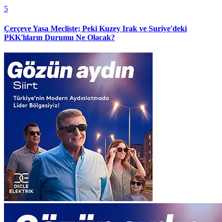
5
Çerçeve Yasa Mecliste; Peki Kuzey Irak ve Suriye'deki
PKK'lıların Durumu Ne Olacak?