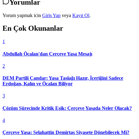
Yorumlar
Yorum yapmak icin
Giriş Yap
veya
Kayıt Ol
.
En Çok Okunanlar
1
Abdullah Öcalan'dan Çerçeve Yasa Mesajı
2
DEM Partili Çandar: Yasa Taslağı Hazır, İçeriğini Sadece
Erdoğan, Kalın ve Öcalan Biliyor
3
Çözüm Sürecinde Kritik Eşik: Çerçeve Yasada Neler Olacak?
4
Çerçeve Yasa: Selahattin Demirtaş Siyasete Dönebilecek Mi?