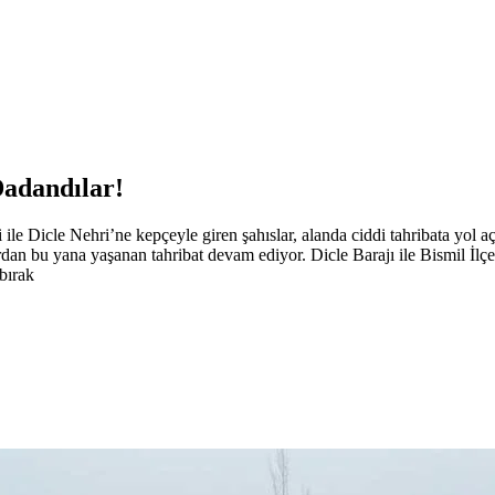
Dadandılar!
 Dicle Nehri’ne kepçeyle giren şahıslar, alanda ciddi tahribata yol 
rdan bu yana yaşanan tahribat devam ediyor. Dicle Barajı ile Bismil İlç
bırak