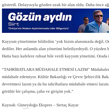
gösterdi. Dolayısıyla gözden uzak bir alan oldu. Daha önce ağa
Kayyum yönetimine bildirdim ‘yok bizim alanımızda değil, Orm
dediler. Her anlamda alan yönetimi belediyedeydi. O yüzden
Hatta bazı kafelere ruhsat bile verdi kayyum yönetimi. Orada 
“TAHRİBATLARA MÜDAHALE ETMESİ LAZIM” Müdahalenin devam 
müdahale edemiyor. Kültür Bakanlığı ve Çevre Şehircilik Baka
devretmesi lazım ya da bu tahribatlara müdahale etmesi lazı
görülür bir çalışma, çaba ve girişim yok.”
Kaynak: Güneydoğu Ekspres – Sertaç Kayar