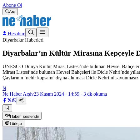
Abone Ol
Ara
Hesabım
Diyarbakır Haberleri
Diyarbakır’ın Kültür Mirasına Kepçeyle 
UNESCO Dünya Kültür Mirası Listesi’nde bulunan Hevsel Bahçeleri ile
Mirası Listesi’nde bulunan Hevsel Bahçeleri ile Dicle Nehri’nde yılla
Çaylarının ‘nehir kapsamı' dışına alınması Dicle Nehri’ni savunmasız 
N
Ne Haber Arşiv
23 Kasım 2024 · 14:59
·
3
dk okuma
Haberi seslendir
Türkçe