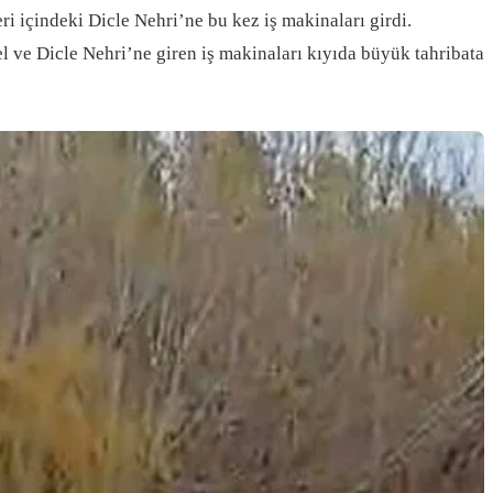
indeki Dicle Nehri’ne bu kez iş makinaları girdi.
 ve Dicle Nehri’ne giren iş makinaları kıyıda büyük tahribata