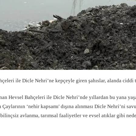
ri ile Dicle Nehri’ne kepçeyle giren şahıslar, alanda ciddi tah
 Hevsel Bahçeleri ile Dicle Nehri’nde yıllardan bu yana yaşana
n Çaylarının ‘nehir kapsamı' dışına alınması Dicle Nehri’ni sa
bilinçsiz avlanma, tarımsal faaliyetler ve evsel atıklar gibi ned