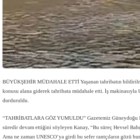
BÜYÜKŞEHİR MÜDAHALE ETTİ Yaşanan tahribatın bildirilmesi 
konusu alana giderek tahribata müdahale etti. İş makinasıyla
durduruldu.
“TAHRİBATLARA GÖZ YUMULDU” Gazetemiz Güneydoğu Ekspres’e
süredir devam ettiğini söyleyen Kanay, “Bu süreç Hevsel Bahç
Ama ne zaman UNESCO’ya girdi bu sefer rantçıların gözü bura