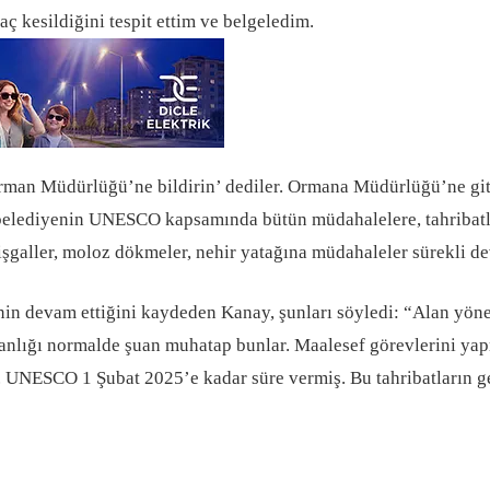
ç kesildiğini tespit ettim ve belgeledim.
an Müdürlüğü’ne bildirin’ dediler. Ormana Müdürlüğü’ne gittim
 belediyenin UNESCO kapsamında bütün müdahalelere, tahribatl
işgaller, moloz dökmeler, nehir yatağına müdahaleler sürekli de
ettiğini kaydeden Kanay, şunları söyledi: “Alan yönetimi 
nlığı normalde şuan muhatap bunlar. Maalesef görevlerini yapm
m. UNESCO 1 Şubat 2025’e kadar süre vermiş. Bu tahribatların 