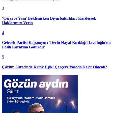
3
‘Çerçeve Yasa’ Beklenirken Diyarbakırlılar: Kardeşsek
Haklarımızı Verin
4
Gelecek Partisi Kapanıyor: 'Derin Hayal Kırıklığı Davutoğlu'nu
Fesih Kararına Götürdü'
5
Çözüm Sürecinde Kritik Eşik: Çerçeve Yasada Neler Olacak?