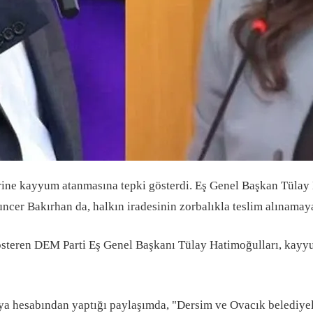
rine kayyum atanmasına tepki gösterdi. Eş Genel Başkan Tülay
ncer Bakırhan da, halkın iradesinin zorbalıkla teslim alınamay
steren DEM Parti Eş Genel Başkanı Tülay Hatimoğulları, kayyum
a hesabından yaptığı paylaşımda, "Dersim ve Ovacık belediyele