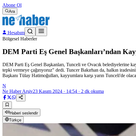
Abone Ol
Ara
Hesabım
Bölgesel Haberler
DEM Parti Eş Genel Başkanları’ndan Kay
DEM Parti Eş Genel Başkanları, Tunceli ve Ovacık belediyelerine ka
tepki vermeye çağırıyoruz" dedi. Tuncer Bakırhan da, halkın iradesi
Başkanı Tülay Hatimoğulları, kayyumlara karşı yarın Tunceli'de olaca
N
Ne Haber Arşiv
23 Kasım 2024 · 14:54
·
2
dk okuma
Haberi seslendir
Türkçe