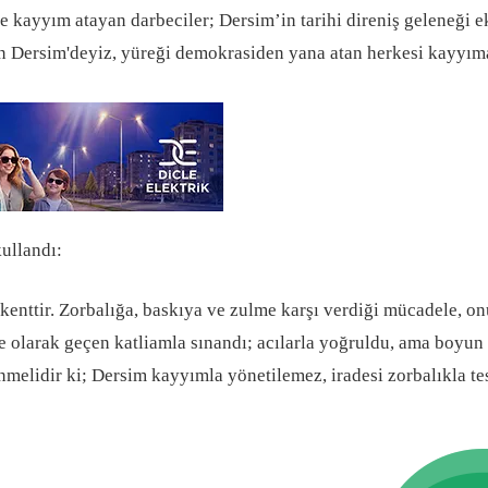
kayyım atayan darbeciler; Dersim’in tarihi direniş geleneği ek
n Dersim'deyiz, yüreği demokrasiden yana atan herkesi kayyıma
ullandı:
kenttir. Zorbalığa, baskıya ve zulme karşı verdiği mücadele, on
leke olarak geçen katliamla sınandı; acılarla yoğruldu, ama boy
linmelidir ki; Dersim kayyımla yönetilemez, iradesi zorbalıkla t