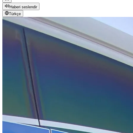
Haberi seslendir
Türkçe