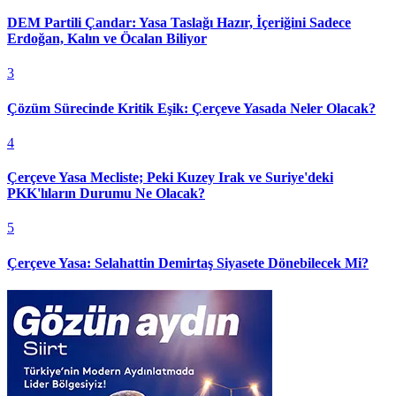
DEM Partili Çandar: Yasa Taslağı Hazır, İçeriğini Sadece
Erdoğan, Kalın ve Öcalan Biliyor
3
Çözüm Sürecinde Kritik Eşik: Çerçeve Yasada Neler Olacak?
4
Çerçeve Yasa Mecliste; Peki Kuzey Irak ve Suriye'deki
PKK'lıların Durumu Ne Olacak?
5
Çerçeve Yasa: Selahattin Demirtaş Siyasete Dönebilecek Mi?