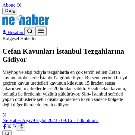
Abone Ol
Ara
Hesabım
Bölgesel Haberler
Cefan Kavunları İstanbul Tezgahlarına
Gidiyor
Mayhoş ve ekşi tadıyla tezgahlarda en çok tercih edilen Cefan
kavunu otobüslerle İstanbul’a gönderiliyor. Bu sene verimli bir yıl
geçiren kavun üreticileri kavunun kilosunu 15 liradan satışa
çıkarırken, marketlerde ise 20 liradan satıldı. Ekşili cefan kavunu,
bolluğu ile üreticinin yüzünü güldürüyor. Siirt- İstanbul seferleri
yapan otobüslerle şehir dışına gönderilen kavun sadece bölgede
değil diğer illerde de tercih ediliyor.
N
Ne Haber Arşiv
9 Eylül 2023 · 09:16
·
1
dk okuma