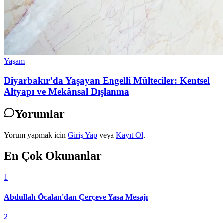
Yaşam
Diyarbakır’da Yaşayan Engelli Mülteciler: Kentsel
Altyapı ve Mekânsal Dışlanma
Yorumlar
Yorum yapmak icin
Giriş Yap
veya
Kayıt Ol
.
En Çok Okunanlar
1
Abdullah Öcalan'dan Çerçeve Yasa Mesajı
2