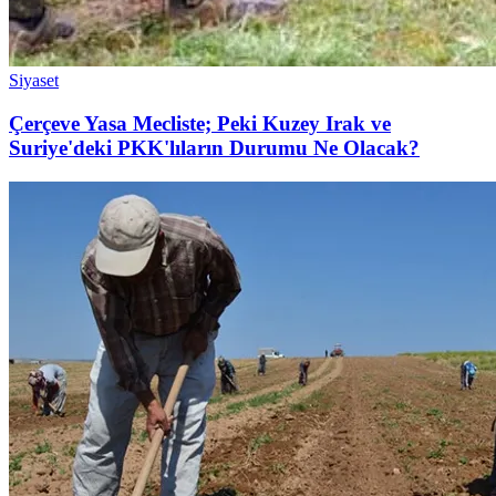
Siyaset
Çerçeve Yasa Mecliste; Peki Kuzey Irak ve
Suriye'deki PKK'lıların Durumu Ne Olacak?