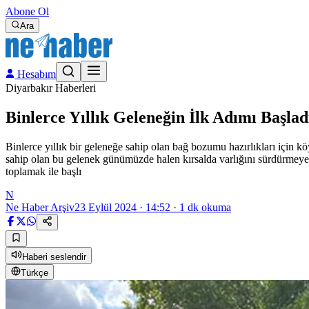
Abone Ol
Ara
Hesabım
Diyarbakır Haberleri
Binlerce Yıllık Geleneğin İlk Adımı Başlad
Binlerce yıllık bir geleneğe sahip olan bağ bozumu hazırlıkları için kö
sahip olan bu gelenek günümüzde halen kırsalda varlığını sürdürmeye de
toplamak ile başlı
N
Ne Haber Arşiv
23 Eylül 2024 · 14:52
·
1
dk okuma
Haberi seslendir
Türkçe