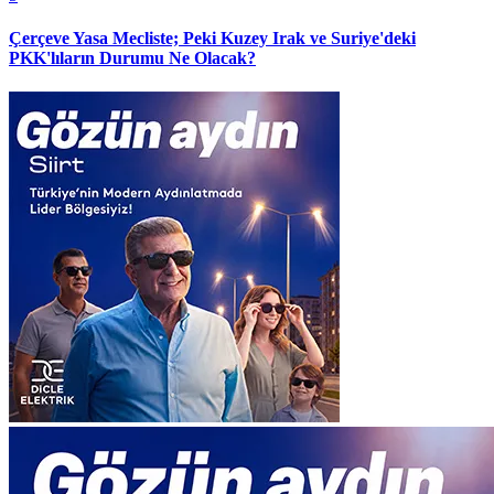
Çerçeve Yasa Mecliste; Peki Kuzey Irak ve Suriye'deki
PKK'lıların Durumu Ne Olacak?