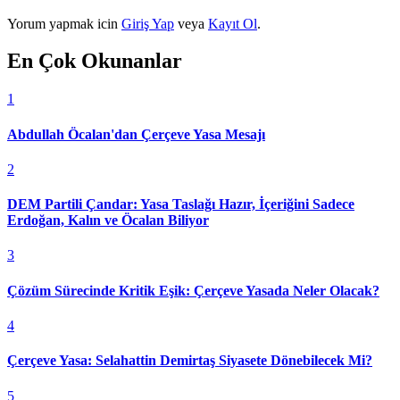
Yorum yapmak icin
Giriş Yap
veya
Kayıt Ol
.
En Çok Okunanlar
1
Abdullah Öcalan'dan Çerçeve Yasa Mesajı
2
DEM Partili Çandar: Yasa Taslağı Hazır, İçeriğini Sadece
Erdoğan, Kalın ve Öcalan Biliyor
3
Çözüm Sürecinde Kritik Eşik: Çerçeve Yasada Neler Olacak?
4
Çerçeve Yasa: Selahattin Demirtaş Siyasete Dönebilecek Mi?
5