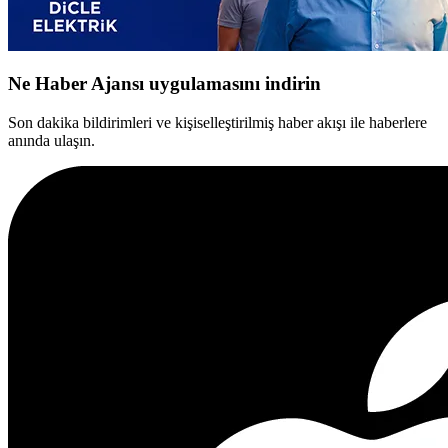
Ne Haber Ajansı uygulamasını indirin
Son dakika bildirimleri ve kişiselleştirilmiş haber akışı ile haberlere
anında ulaşın.