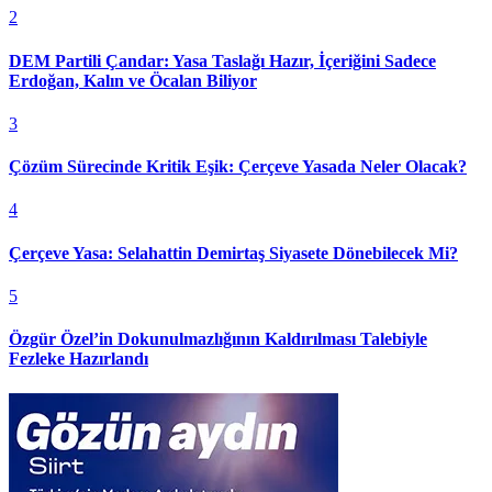
2
DEM Partili Çandar: Yasa Taslağı Hazır, İçeriğini Sadece
Erdoğan, Kalın ve Öcalan Biliyor
3
Çözüm Sürecinde Kritik Eşik: Çerçeve Yasada Neler Olacak?
4
Çerçeve Yasa: Selahattin Demirtaş Siyasete Dönebilecek Mi?
5
Özgür Özel’in Dokunulmazlığının Kaldırılması Talebiyle
Fezleke Hazırlandı