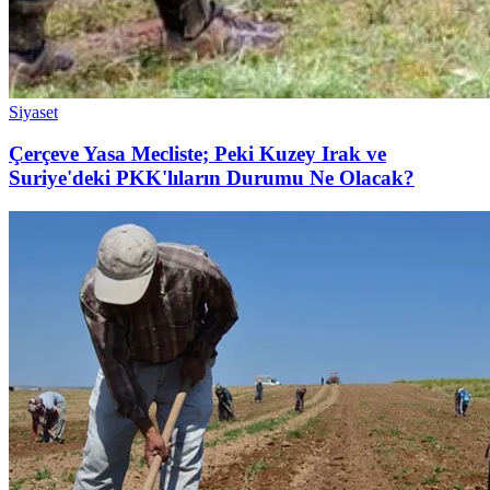
Siyaset
Çerçeve Yasa Mecliste; Peki Kuzey Irak ve
Suriye'deki PKK'lıların Durumu Ne Olacak?