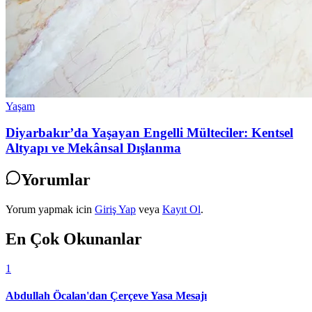
Yaşam
Diyarbakır’da Yaşayan Engelli Mülteciler: Kentsel
Altyapı ve Mekânsal Dışlanma
Yorumlar
Yorum yapmak icin
Giriş Yap
veya
Kayıt Ol
.
En Çok Okunanlar
1
Abdullah Öcalan'dan Çerçeve Yasa Mesajı