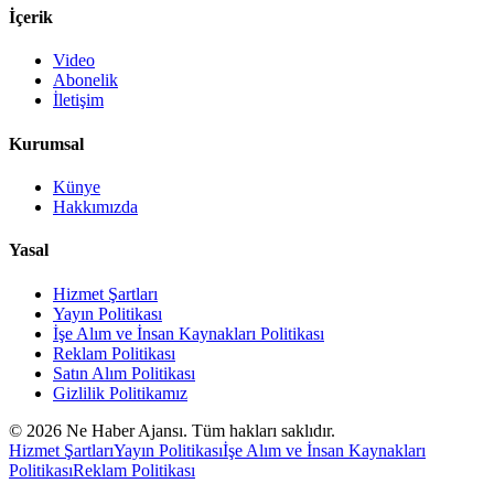
İçerik
Video
Abonelik
İletişim
Kurumsal
Künye
Hakkımızda
Yasal
Hizmet Şartları
Yayın Politikası
İşe Alım ve İnsan Kaynakları Politikası
Reklam Politikası
Satın Alım Politikası
Gizlilik Politikamız
©
2026
Ne Haber Ajansı. Tüm hakları saklıdır.
Hizmet Şartları
Yayın Politikası
İşe Alım ve İnsan Kaynakları
Politikası
Reklam Politikası