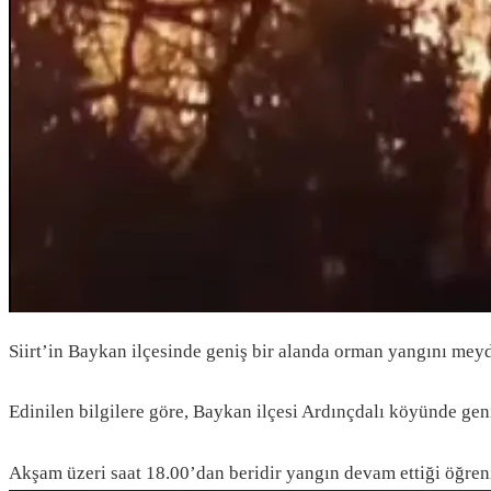
Siirt’in Baykan ilçesinde geniş bir alanda orman yangını meyd
Edinilen bilgilere göre, Baykan ilçesi Ardınçdalı köyünde ge
Akşam üzeri saat 18.00’dan beridir yangın devam ettiği öğreni