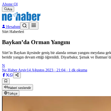
Abone Ol
Ara
Hesabım
Siirt Haberleri
Baykan’da Orman Yangını
Siirt’in Baykan ilçesinde geniş bir alanda orman yangını meydana gel
beridir yangın devam ettiği öğrenildi. Diyarbakır, Şırnak ve Batman’d
N
Ne Haber Arşiv
14 Ağustos 2023 · 21:04
·
1
dk okuma
Haberi seslendir
Türkçe