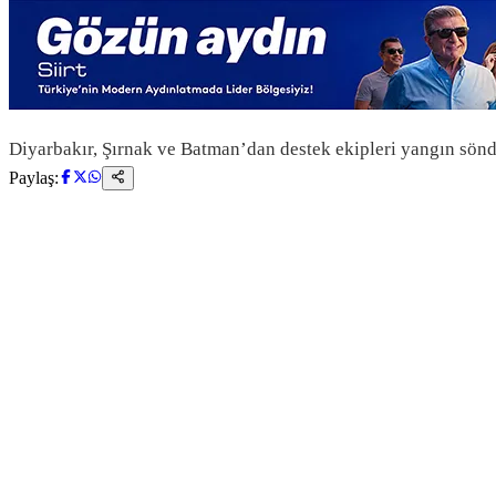
Diyarbakır, Şırnak ve Batman’dan destek ekipleri yangın sönd
Paylaş: