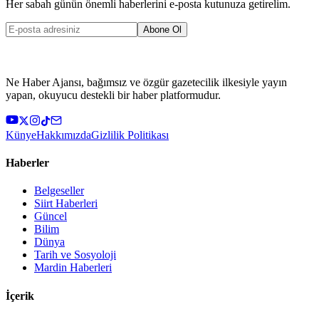
Her sabah günün önemli haberlerini e-posta kutunuza getirelim.
Abone Ol
Ne Haber Ajansı, bağımsız ve özgür gazetecilik ilkesiyle yayın
yapan, okuyucu destekli bir haber platformudur.
Künye
Hakkımızda
Gizlilik Politikası
Haberler
Belgeseller
Siirt Haberleri
Güncel
Bilim
Dünya
Tarih ve Sosyoloji
Mardin Haberleri
İçerik