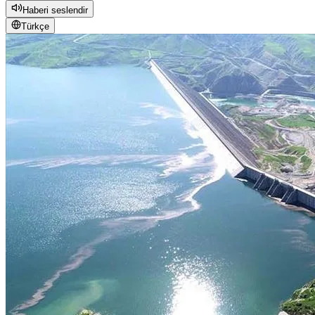
Haberi seslendir
Türkçe