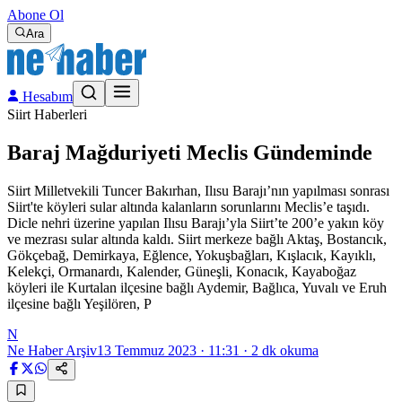
Abone Ol
Ara
Hesabım
Siirt Haberleri
Baraj Mağduriyeti Meclis Gündeminde
Siirt Milletvekili Tuncer Bakırhan, Ilısu Barajı’nın yapılması sonrası
Siirt'te köyleri sular altında kalanların sorunlarını Meclis’e taşıdı.
Dicle nehri üzerine yapılan Ilısu Barajı’yla Siirt’te 200’e yakın köy
ve mezrası sular altında kaldı. Siirt merkeze bağlı Aktaş, Bostancık,
Gökçebağ, Demirkaya, Eğlence, Yokuşbağları, Kışlacık, Kayıklı,
Kelekçi, Ormanardı, Kalender, Güneşli, Konacık, Kayaboğaz
köyleri ile Kurtalan ilçesine bağlı Aydemir, Bağlıca, Yuvalı ve Eruh
ilçesine bağlı Yeşilören, P
N
Ne Haber Arşiv
13 Temmuz 2023 · 11:31
·
2
dk okuma