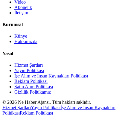
Video
Abonelik
İletişim
Kurumsal
Künye
Hakkımızda
Yasal
Hizmet Şartları
Yayın Politikası
İşe Alım ve İnsan Kaynakları Politikası
Reklam Politikası
Satın Alım Politikası
Gizlilik Politikamız
©
2026
Ne Haber Ajansı. Tüm hakları saklıdır.
Hizmet Şartları
Yayın Politikası
İşe Alım ve İnsan Kaynakları
Politikası
Reklam Politikası