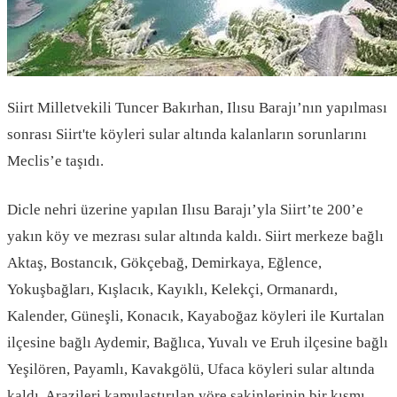
Siirt Milletvekili Tuncer Bakırhan, Ilısu Barajı’nın yapılması
sonrası Siirt'te köyleri sular altında kalanların sorunlarını
Meclis’e taşıdı.
Dicle nehri üzerine yapılan Ilısu Barajı’yla Siirt’te 200’e
yakın köy ve mezrası sular altında kaldı. Siirt merkeze bağlı
Aktaş, Bostancık, Gökçebağ, Demirkaya, Eğlence,
Yokuşbağları, Kışlacık, Kayıklı, Kelekçi, Ormanardı,
Kalender, Güneşli, Konacık, Kayaboğaz köyleri ile Kurtalan
ilçesine bağlı Aydemir, Bağlıca, Yuvalı ve Eruh ilçesine bağlı
Yeşilören, Payamlı, Kavakgölü, Ufaca köyleri sular altında
kaldı. Arazileri kamulaştırılan yöre sakinlerinin bir kısmı