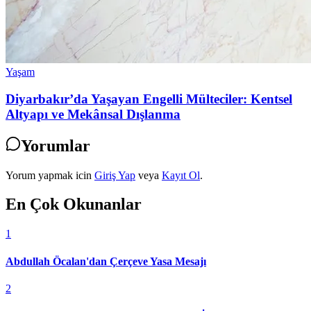
Yaşam
Diyarbakır’da Yaşayan Engelli Mülteciler: Kentsel
Altyapı ve Mekânsal Dışlanma
Yorumlar
Yorum yapmak icin
Giriş Yap
veya
Kayıt Ol
.
En Çok Okunanlar
1
Abdullah Öcalan'dan Çerçeve Yasa Mesajı
2