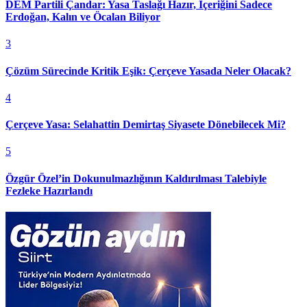
DEM Partili Çandar: Yasa Taslağı Hazır, İçeriğini Sadece
Erdoğan, Kalın ve Öcalan Biliyor
3
Çözüm Sürecinde Kritik Eşik: Çerçeve Yasada Neler Olacak?
4
Çerçeve Yasa: Selahattin Demirtaş Siyasete Dönebilecek Mi?
5
Özgür Özel’in Dokunulmazlığının Kaldırılması Talebiyle
Fezleke Hazırlandı