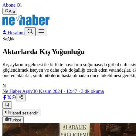
Abone Ol
Ara
Hesabım
Sağlık
Aktarlarda Kış Yoğunluğu
Kış aylarının gelmesi ile birlikte havaların soğumasıyla gribal enfeksi
güçlendirmek isteyen ve daha çok doğallığı tercih eden vatandaşlar, akt
öneren aktarlar, şifalı bitkilerin hasta olmadan önce tüketilmesi gerekti
N
Ne Haber Arşiv
30 Kasım 2024 · 12:47
·
3
dk okuma
Haberi seslendir
Türkçe