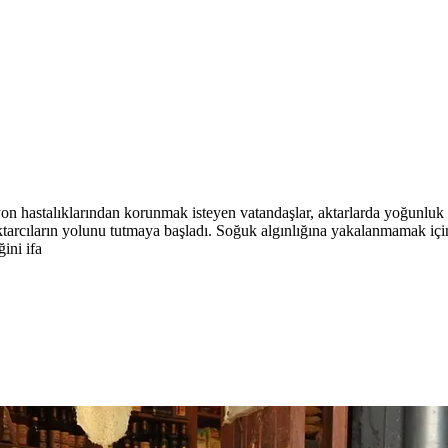
yon hastalıklarından korunmak isteyen vatandaşlar, aktarlarda yoğunluk o
arcıların yolunu tutmaya başladı. Soğuk algınlığına yakalanmamak için çeş
ğini ifa