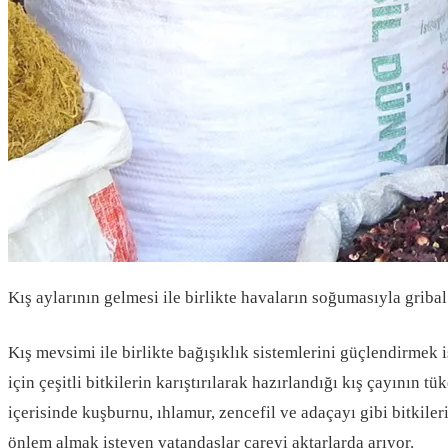
Kış aylarının gelmesi ile birlikte havaların soğumasıyla grib
Kış mevsimi ile birlikte bağışıklık sistemlerini güçlendirmek
için çeşitli bitkilerin karıştırılarak hazırlandığı kış çayının t
içerisinde kuşburnu, ıhlamur, zencefil ve adaçayı gibi bitkile
önlem almak isteyen vatandaşlar çareyi aktarlarda arıyor.