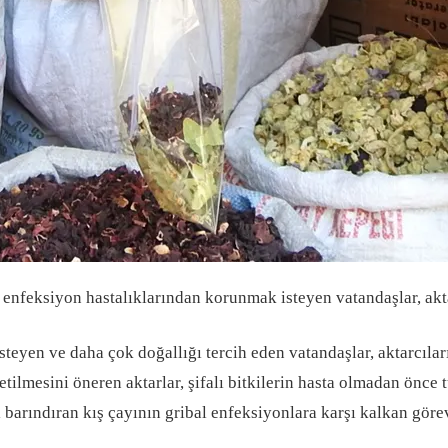
al enfeksiyon hastalıklarından korunmak isteyen vatandaşlar, ak
 isteyen ve daha çok doğallığı tercih eden vatandaşlar, aktarcı
üketilmesini öneren aktarlar, şifalı bitkilerin hasta olmadan önce 
ri barındıran kış çayının gribal enfeksiyonlara karşı kalkan gör