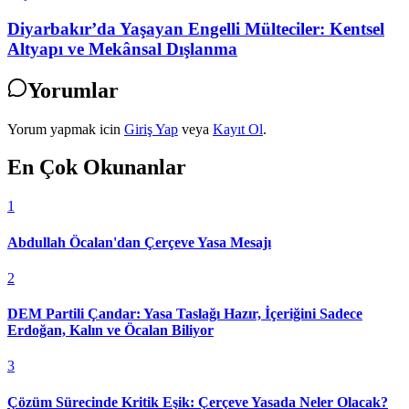
Diyarbakır’da Yaşayan Engelli Mülteciler: Kentsel
Altyapı ve Mekânsal Dışlanma
Yorumlar
Yorum yapmak icin
Giriş Yap
veya
Kayıt Ol
.
En Çok Okunanlar
1
Abdullah Öcalan'dan Çerçeve Yasa Mesajı
2
DEM Partili Çandar: Yasa Taslağı Hazır, İçeriğini Sadece
Erdoğan, Kalın ve Öcalan Biliyor
3
Çözüm Sürecinde Kritik Eşik: Çerçeve Yasada Neler Olacak?