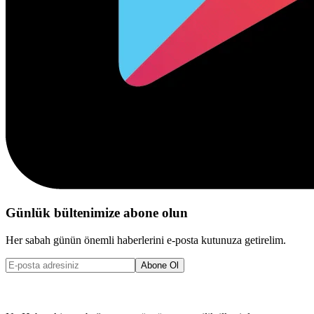
Günlük bültenimize abone olun
Her sabah günün önemli haberlerini e-posta kutunuza getirelim.
Abone Ol