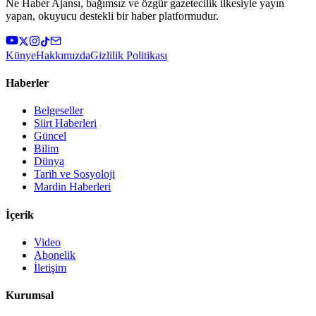
Ne Haber Ajansı, bağımsız ve özgür gazetecilik ilkesiyle yayın
yapan, okuyucu destekli bir haber platformudur.
Künye
Hakkımızda
Gizlilik Politikası
Haberler
Belgeseller
Siirt Haberleri
Güncel
Bilim
Dünya
Tarih ve Sosyoloji
Mardin Haberleri
İçerik
Video
Abonelik
İletişim
Kurumsal