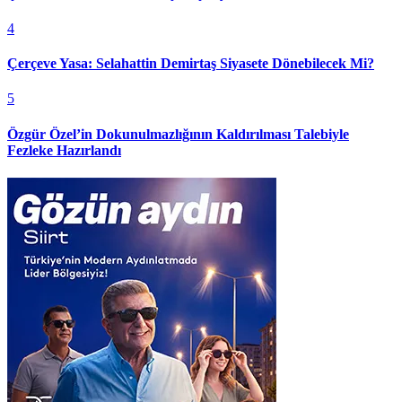
4
Çerçeve Yasa: Selahattin Demirtaş Siyasete Dönebilecek Mi?
5
Özgür Özel’in Dokunulmazlığının Kaldırılması Talebiyle
Fezleke Hazırlandı