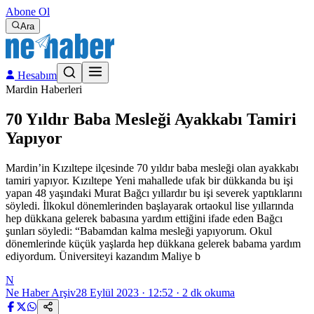
Abone Ol
Ara
Hesabım
Mardin Haberleri
70 Yıldır Baba Mesleği Ayakkabı Tamiri
Yapıyor
Mardin’in Kızıltepe ilçesinde 70 yıldır baba mesleği olan ayakkabı
tamiri yapıyor. Kızıltepe Yeni mahallede ufak bir dükkanda bu işi
yapan 48 yaşındaki Murat Bağcı yıllardır bu işi severek yaptıklarını
söyledi. İlkokul dönemlerinden başlayarak ortaokul lise yıllarında
hep dükkana gelerek babasına yardım ettiğini ifade eden Bağcı
şunları söyledi: “Babamdan kalma mesleği yapıyorum. Okul
dönemlerinde küçük yaşlarda hep dükkana gelerek babama yardım
ediyordum. Üniversiteyi kazandım Maliye b
N
Ne Haber Arşiv
28 Eylül 2023 · 12:52
·
2
dk okuma