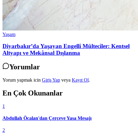
Yaşam
Diyarbakır’da Yaşayan Engelli Mülteciler: Kentsel
Altyapı ve Mekânsal Dışlanma
Yorumlar
Yorum yapmak icin
Giriş Yap
veya
Kayıt Ol
.
En Çok Okunanlar
1
Abdullah Öcalan'dan Çerçeve Yasa Mesajı
2