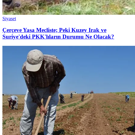
Siyaset
Çerçeve Yasa Mecliste; Peki Kuzey Irak ve
Suriye'deki PKK'lıların Durumu Ne Olacak?