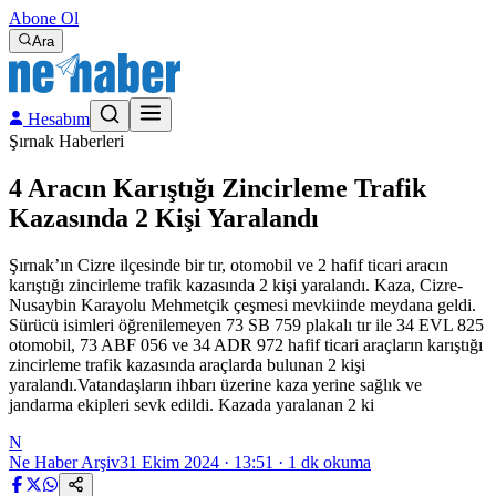
Abone Ol
Ara
Hesabım
Şırnak Haberleri
4 Aracın Karıştığı Zincirleme Trafik
Kazasında 2 Kişi Yaralandı
Şırnak’ın Cizre ilçesinde bir tır, otomobil ve 2 hafif ticari aracın
karıştığı zincirleme trafik kazasında 2 kişi yaralandı. Kaza, Cizre-
Nusaybin Karayolu Mehmetçik çeşmesi mevkiinde meydana geldi.
Sürücü isimleri öğrenilemeyen 73 SB 759 plakalı tır ile 34 EVL 825
otomobil, 73 ABF 056 ve 34 ADR 972 hafif ticari araçların karıştığı
zincirleme trafik kazasında araçlarda bulunan 2 kişi
yaralandı.Vatandaşların ihbarı üzerine kaza yerine sağlık ve
jandarma ekipleri sevk edildi. Kazada yaralanan 2 ki
N
Ne Haber Arşiv
31 Ekim 2024 · 13:51
·
1
dk okuma