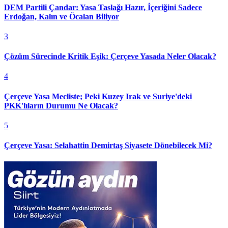
DEM Partili Çandar: Yasa Taslağı Hazır, İçeriğini Sadece
Erdoğan, Kalın ve Öcalan Biliyor
3
Çözüm Sürecinde Kritik Eşik: Çerçeve Yasada Neler Olacak?
4
Çerçeve Yasa Mecliste; Peki Kuzey Irak ve Suriye'deki
PKK'lıların Durumu Ne Olacak?
5
Çerçeve Yasa: Selahattin Demirtaş Siyasete Dönebilecek Mi?