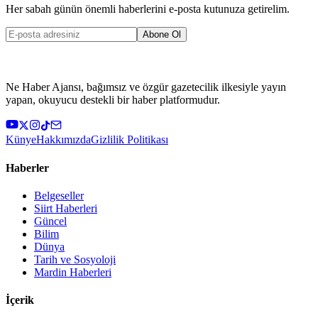
Her sabah günün önemli haberlerini e-posta kutunuza getirelim.
Abone Ol
Ne Haber Ajansı, bağımsız ve özgür gazetecilik ilkesiyle yayın
yapan, okuyucu destekli bir haber platformudur.
Künye
Hakkımızda
Gizlilik Politikası
Haberler
Belgeseller
Siirt Haberleri
Güncel
Bilim
Dünya
Tarih ve Sosyoloji
Mardin Haberleri
İçerik