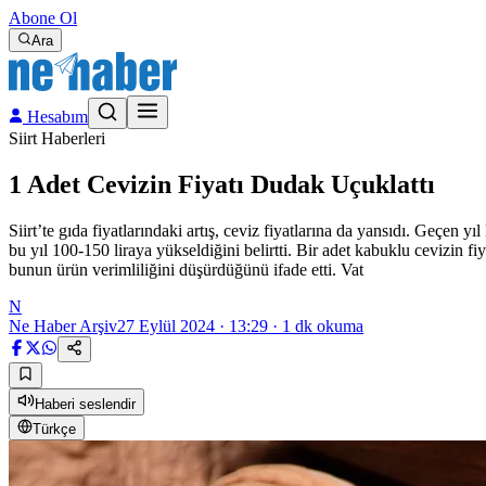
Abone Ol
Ara
Hesabım
Siirt Haberleri
1 Adet Cevizin Fiyatı Dudak Uçuklattı
Siirt’te gıda fiyatlarındaki artış, ceviz fiyatlarına da yansıdı. Geçen yı
bu yıl 100-150 liraya yükseldiğini belirtti. Bir adet kabuklu cevizin fi
bunun ürün verimliliğini düşürdüğünü ifade etti. Vat
N
Ne Haber Arşiv
27 Eylül 2024 · 13:29
·
1
dk okuma
Haberi seslendir
Türkçe