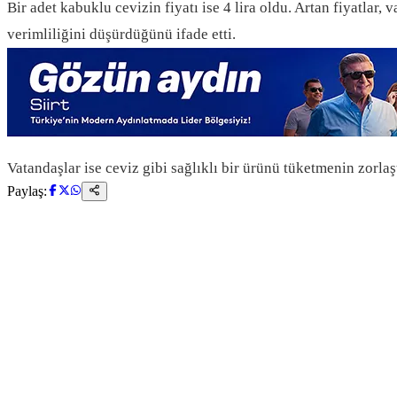
Bir adet kabuklu cevizin fiyatı ise 4 lira oldu. Artan fiyatlar
verimliliğini düşürdüğünü ifade etti.
Vatandaşlar ise ceviz gibi sağlıklı bir ürünü tüketmenin zorlaşt
Paylaş: