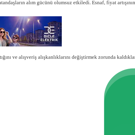
, vatandaşların alım gücünü olumsuz etkiledi. Esnaf, fiyat artış
ığını ve alışveriş alışkanlıklarını değiştirmek zorunda kaldıkları