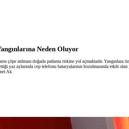
 Yangınlarına Neden Oluyor
rın çöpe atılması doğada patlama riskine yol açmaktadır. Yangınlara öze
ettiği yaz aylarında cep telefonu bataryalarının bozulmasında etkili ol
hmet Ak