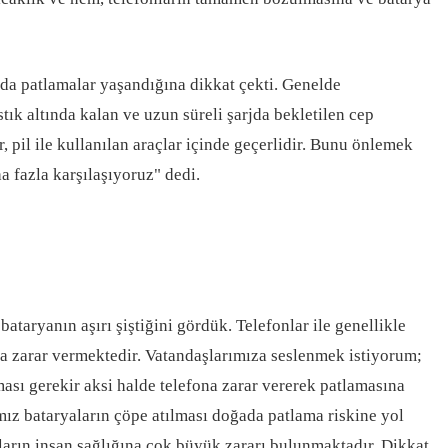
arda patlamalar yaşandığına dikkat çekti. Genelde
tık altında kalan ve uzun süreli şarjda bekletilen cep
r, pil ile kullanılan araçlar içinde geçerlidir. Bunu önlemek
a fazla karşılaşıyoruz" dedi.
ataryanın aşırı şiştiğini gördük. Telefonlar ile genellikle
a zarar vermektedir. Vatandaşlarımıza seslenmek istiyorum;
ması gerekir aksi halde telefona zarar vererek patlamasına
ız bataryaların çöpe atılması doğada patlama riskine yol
aların insan sağlığına çok büyük zararı bulunmaktadır. Dikkat