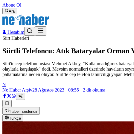
Abone Ol
Ara
Hesabım
Siirt Haberleri
Siirtli Telefoncu: Atık Bataryalar Orman
Siirt'te cep telefonu ustası Mehmet Akbey, "Kullanmadığımız bataryala
olaylarla karşılaştık" dedi. Mevsim normalleri üzerinde havaların seyr
patlamalarına neden oluyor. Siirt’te cep telefon tamirciliği yapan Me
N
Ne Haber Arşiv
28 Ağustos 2023 · 08:55
·
2
dk okuma
Haberi seslendir
Türkçe