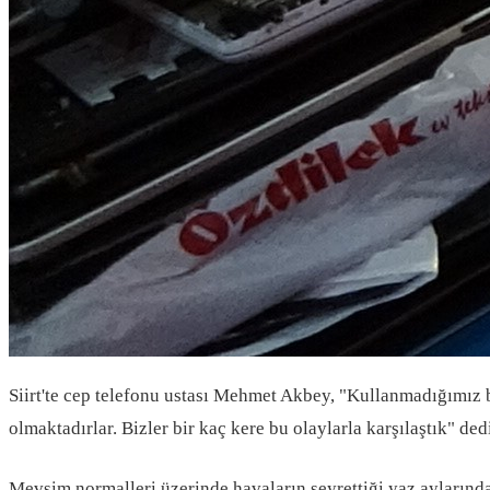
Siirt'te cep telefonu ustası Mehmet Akbey, "Kullanmadığımız 
olmaktadırlar. Bizler bir kaç kere bu olaylarla karşılaştık" ded
Mevsim normalleri üzerinde havaların seyrettiği yaz aylarınd