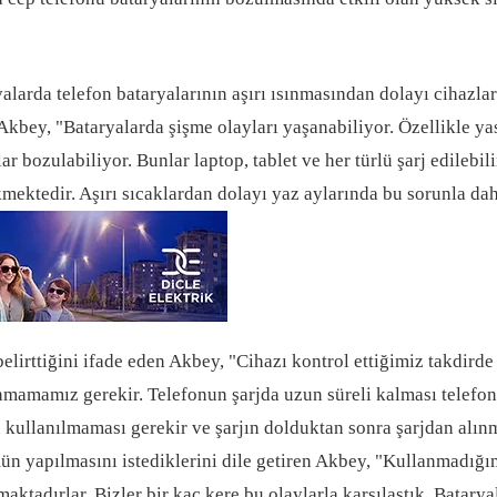
valarda telefon bataryalarının aşırı ısınmasından dolayı cihazl
Akbey, "Bataryalarda şişme olayları yaşanabiliyor. Özellikle yas
r bozulabiliyor. Bunlar laptop, tablet ve her türlü şarj edilebili
kmektedir. Aşırı sıcaklardan dolayı yaz aylarında bu sorunla dah
irttiğini ifade eden Akbey, "Cihazı kontrol ettiğimiz takdirde b
mamamız gerekir. Telefonun şarjda uzun süreli kalması telefon
en kullanılmaması gerekir ve şarjın dolduktan sonra şarjdan alın
ün yapılmasını istediklerini dile getiren Akbey, "Kullanmadığım
ktadırlar. Bizler bir kaç kere bu olaylarla karşılaştık. Batary