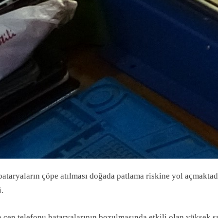
bataryaların çöpe atılması doğada patlama riskine yol açmaktad
i.
a cep telefonu bataryalarının bozulmasında etkili olan yüksek 