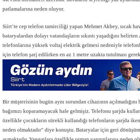
patlamalarına neden oluyor.
Siirt’te cep telefon tamirciliği yapan Mehmet Akbey, sıcak ha
bataryalardan dolayı vatandaşların sıkıntı yaşadığını belirten 
telefonlarına yüksek voltaj elektrik gelmesi nedeniyle telefonla
için telefon şarj edilirken en az 1 metre uzakta tutulması gere
Bir müşterisinin bugün aynı sorundan cihazının açılmadığını bel
bağımızı koparamayacak hale gelmişiz. Telefonu şarjda kullan
özellikle çocukların sürekli kullandığı telefonların şarjda ik
neden olmaktadır" diye konuştu. Bataryalar için geri dönüşüm
açmaktadır. Yangınlara özellikle orman yangınlarına neden olma