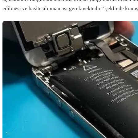
edilmesi ve basite alınmaması gerekmektedir’’ şeklinde konuş