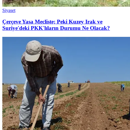
Siyaset
Çerçeve Yasa Mecliste; Peki Kuzey Irak ve
Suriye'deki PKK'lıların Durumu Ne Olacak?