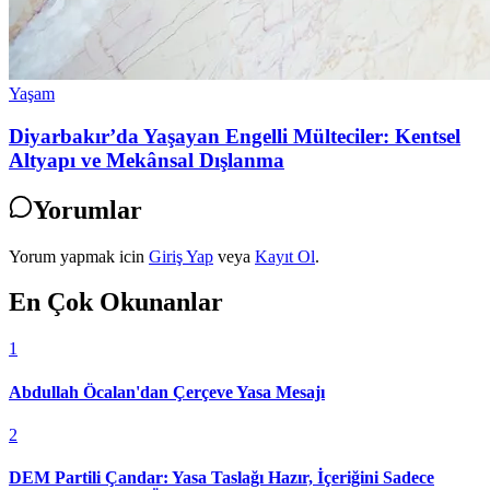
Yaşam
Diyarbakır’da Yaşayan Engelli Mülteciler: Kentsel
Altyapı ve Mekânsal Dışlanma
Yorumlar
Yorum yapmak icin
Giriş Yap
veya
Kayıt Ol
.
En Çok Okunanlar
1
Abdullah Öcalan'dan Çerçeve Yasa Mesajı
2
DEM Partili Çandar: Yasa Taslağı Hazır, İçeriğini Sadece