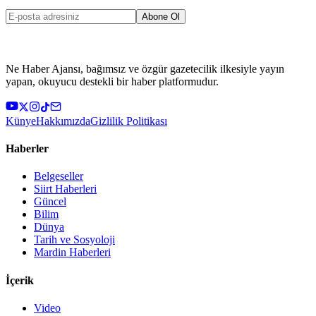
Abone Ol
Ne Haber Ajansı, bağımsız ve özgür gazetecilik ilkesiyle yayın
yapan, okuyucu destekli bir haber platformudur.
Künye
Hakkımızda
Gizlilik Politikası
Haberler
Belgeseller
Siirt Haberleri
Güncel
Bilim
Dünya
Tarih ve Sosyoloji
Mardin Haberleri
İçerik
Video