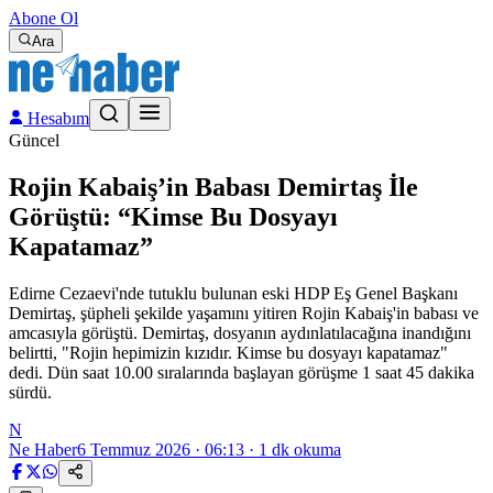
Abone Ol
Ara
Hesabım
Güncel
Rojin Kabaiş’in Babası Demirtaş İle
Görüştü: “Kimse Bu Dosyayı
Kapatamaz”
Edirne Cezaevi'nde tutuklu bulunan eski HDP Eş Genel Başkanı
Demirtaş, şüpheli şekilde yaşamını yitiren Rojin Kabaiş'in babası ve
amcasıyla görüştü. Demirtaş, dosyanın aydınlatılacağına inandığını
belirtti, "Rojin hepimizin kızıdır. Kimse bu dosyayı kapatamaz"
dedi. Dün saat 10.00 sıralarında başlayan görüşme 1 saat 45 dakika
sürdü.
N
Ne Haber
6 Temmuz 2026 · 06:13
·
1
dk okuma