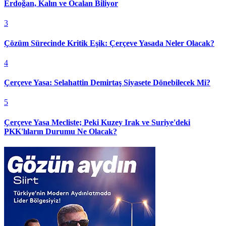
Erdoğan, Kalın ve Öcalan Biliyor
3
Çözüm Sürecinde Kritik Eşik: Çerçeve Yasada Neler Olacak?
4
Çerçeve Yasa: Selahattin Demirtaş Siyasete Dönebilecek Mi?
5
Çerçeve Yasa Mecliste; Peki Kuzey Irak ve Suriye'deki
PKK'lıların Durumu Ne Olacak?