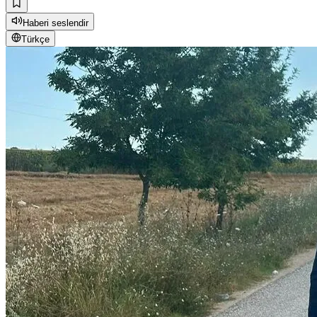
Haberi seslendir
Türkçe